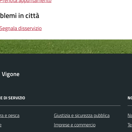
Prenota appuntamento
blemi in città
Segnala disservizio
Vigone
E DI SERVIZIO
N
ra e pesca
Giustizia e sicurezza pubblica
No
e
Imprese e commercio
Te