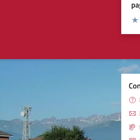
pa
Valut
Valu
Con