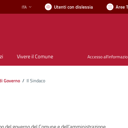
Utenti con dislessia
Aree 
ITA
Lingua attiva:
zi
Vivere il Comune
Accesso all'informazi
di Governo
/
Il Sindaco
 capo del governo del Comune e dell’amministrazione