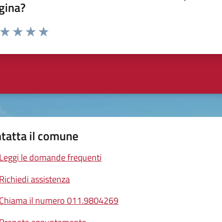
gina?
a da 1 a 5 stelle la pagina
ta 1 stelle su 5
Valuta 2 stelle su 5
Valuta 3 stelle su 5
Valuta 4 stelle su 5
Valuta 5 stelle su 5
tatta il comune
Leggi le domande frequenti
Richiedi assistenza
Chiama il numero 011.9804269