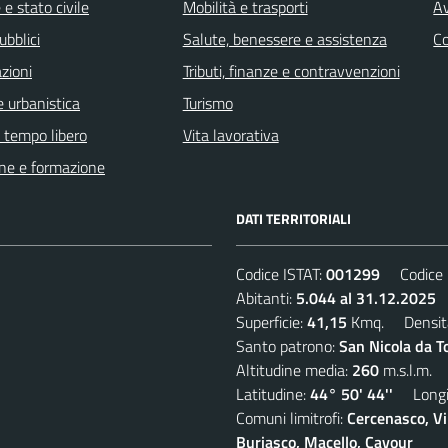
e stato civile
Mobilità e trasporti
Av
ubblici
Salute, benessere e assistenza
C
zioni
Tributi, finanze e contravvenzioni
 urbanistica
Turismo
e tempo libero
Vita lavorativa
ne e formazione
DATI TERRITORIALI
Codice ISTAT:
001299
Codice C
Abitanti:
5.044 al 31.12.2025
D
Superficie:
41,15
Kmq. Densit
Santo patrono:
San Nicola da T
Altitudine media:
260
m.s.l.m.
Latitudine:
44° 50' 44''
Longit
Comuni limitrofi:
Cercenasco, Vi
Buriasco, Macello, Cavour