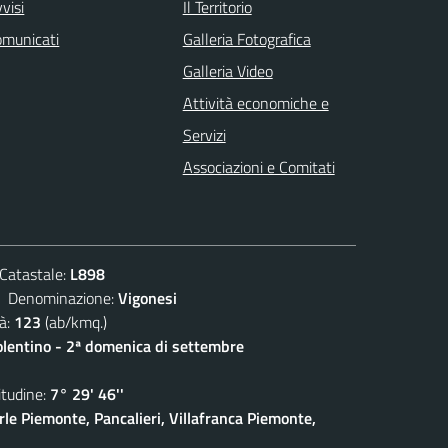
visi
Il Territorio
omunicati
Galleria Fotografica
Galleria Video
Attività economiche e
Servizi
Associazioni e Comitati
atastale:
L898
enominazione:
Vigonesi
à:
123
(ab/kmq.)
olentino - 2ª domenica di settembre
udine:
7° 29' 46''
rle Piemonte, Pancalieri, Villafranca Piemonte,