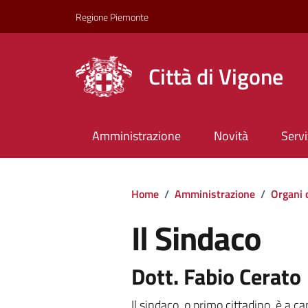
Regione Piemonte
Città di Vigone
Amministrazione
Novità
Servi
Home
/
Amministrazione
/
Organi 
Il Sindaco
Il Sindaco
Dott. Fabio Cerato
Il sindaco, o primo cittadino, è a