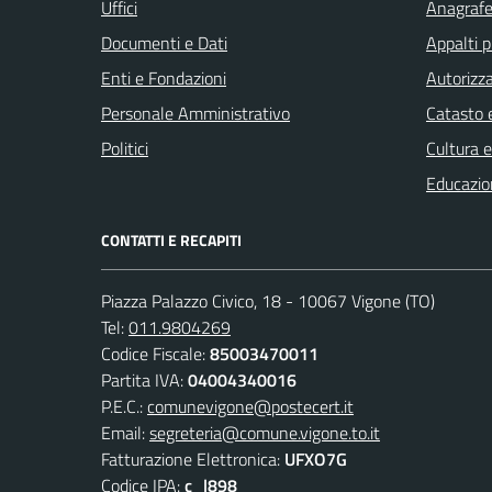
Uffici
Anagrafe 
Documenti e Dati
Appalti p
Enti e Fondazioni
Autorizza
Personale Amministrativo
Catasto e
Politici
Cultura 
Educazio
CONTATTI E RECAPITI
Piazza Palazzo Civico, 18 - 10067 Vigone (TO)
Tel:
011.9804269
Codice Fiscale:
85003470011
Partita IVA:
04004340016
P.E.C.:
comunevigone@postecert.it
Email:
segreteria@comune.vigone.to.it
Fatturazione Elettronica:
UFXO7G
Codice IPA:
c_l898