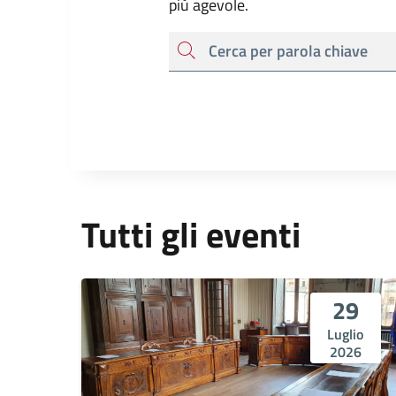
più agevole.
cerca
Tutti gli eventi
29
Luglio
2026