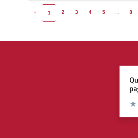
«
2
3
4
5
...
8
1
Qu
pa
Valut
Valu