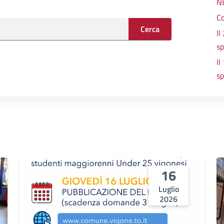
N
C
Cerca
Il
sp
Il
sp
16
Luglio
2026