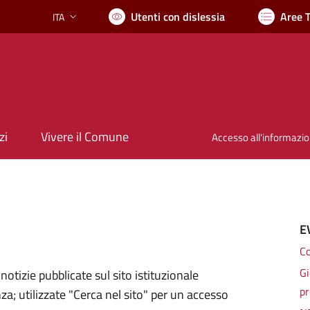
Utenti con dislessia
Aree 
ITA
Lingua attiva:
zi
Vivere il Comune
Accesso all'informazi
E
Co
Gi
notizie pubblicate sul sito istituzionale
pr
za; utilizzate "Cerca nel sito" per un accesso