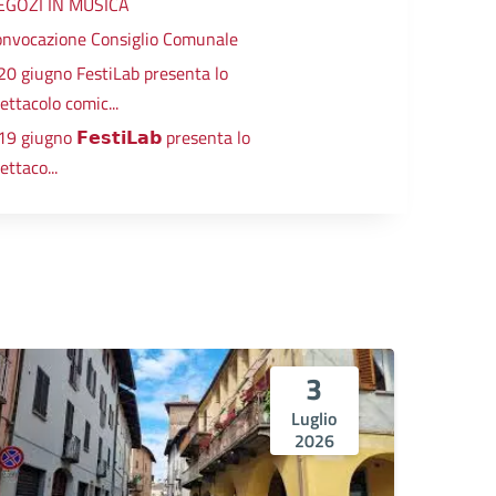
EGOZI IN MUSICA
onvocazione Consiglio Comunale
 20 giugno FestiLab presenta lo
ettacolo comic...
 19 giugno 𝗙𝗲𝘀𝘁𝗶𝗟𝗮𝗯 presenta lo
ettaco...
3
Luglio
2026