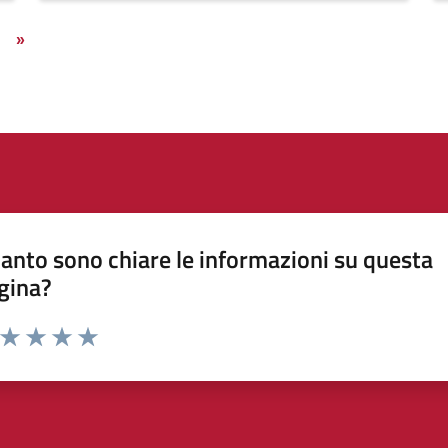
»
anto sono chiare le informazioni su questa
gina?
a da 1 a 5 stelle la pagina
ta 1 stelle su 5
Valuta 2 stelle su 5
Valuta 3 stelle su 5
Valuta 4 stelle su 5
Valuta 5 stelle su 5