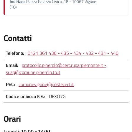
Indirizzo:
Piazza Palazzo Civico, 18 - 10067 Vigone
(TO)
Contatti
Telefono:
0121 361 436 - 435 - 434 - 432 - 431 - 440
Email:
protocollo.pinerolo@cert.ruparpiemonte.it -
suap@comune.pinerolo.to.it
PEC:
comunevigone@postecert.it
Codice univoco F.E.:
UFXO7G
Orari
Lunedì:
10.00 - 13.00