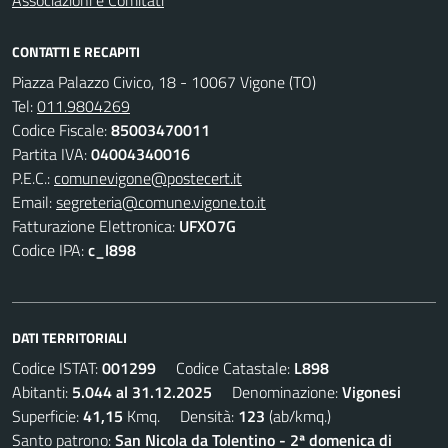
CONTATTI E RECAPITI
Piazza Palazzo Civico, 18 - 10067 Vigone (TO)
Tel:
011.9804269
Codice Fiscale:
85003470011
Partita IVA:
04004340016
P.E.C.:
comunevigone@postecert.it
Email:
segreteria@comune.vigone.to.it
Fatturazione Elettronica:
UFXO7G
Codice IPA:
c_l898
DATI TERRITORIALI
Codice ISTAT:
001299
Codice Catastale:
L898
Abitanti:
5.044 al 31.12.2025
Denominazione:
Vigonesi
Superficie:
41,15
Kmq. Densità:
123
(ab/kmq.)
Santo patrono:
San Nicola da Tolentino - 2ª domenica di