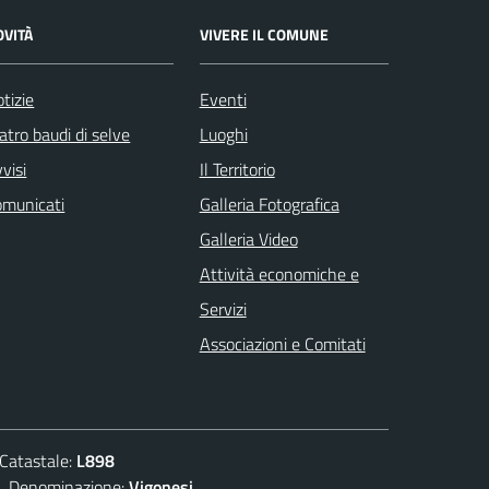
OVITÀ
VIVERE IL COMUNE
tizie
Eventi
atro baudi di selve
Luoghi
visi
Il Territorio
omunicati
Galleria Fotografica
Galleria Video
Attività economiche e
Servizi
Associazioni e Comitati
atastale:
L898
enominazione:
Vigonesi