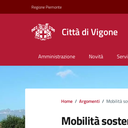
Regione Piemonte
Città di Vigone
Amministrazione
Novità
Servi
Home
/
Argomenti
/
Mobilità so
Mobilità soste