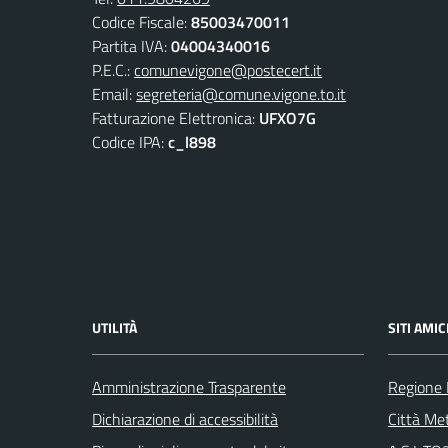
Codice Fiscale:
85003470011
Partita IVA:
04004340016
P.E.C.:
comunevigone@postecert.it
Email:
segreteria@comune.vigone.to.it
Fatturazione Elettronica:
UFXO7G
Codice IPA:
c_l898
UTILITÀ
SITI AMIC
Amministrazione Trasparente
Regione
Dichiarazione di accessibilità
Città Met