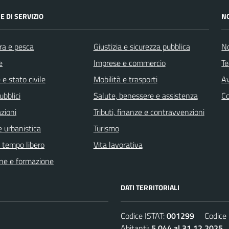
E DI SERVIZIO
N
ra e pesca
Giustizia e sicurezza pubblica
No
e
Imprese e commercio
Te
e stato civile
Mobilità e trasporti
Av
ubblici
Salute, benessere e assistenza
C
zioni
Tributi, finanze e contravvenzioni
 urbanistica
Turismo
e tempo libero
Vita lavorativa
ne e formazione
DATI TERRITORIALI
Codice ISTAT:
001299
Codice C
Abitanti:
5.044 al 31.12.2025
D