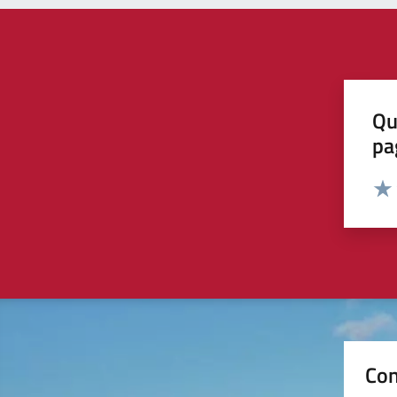
Qu
pa
Valut
Valu
Con