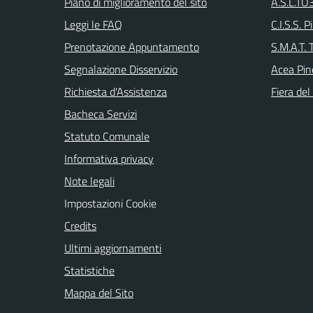
Piano di miglioramento del sito
A.S.L.TO3
Leggi le FAQ
C.I.S.S. P
Prenotazione Appuntamento
S.M.A.T. 
Segnalazione Disservizio
Acea Pin
Richiesta d'Assistenza
Fiera del
Bacheca Servizi
Statuto Comunale
Informativa privacy
Note legali
Impostazioni Cookie
Credits
Ultimi aggiornamenti
Statistiche
Mappa del Sito