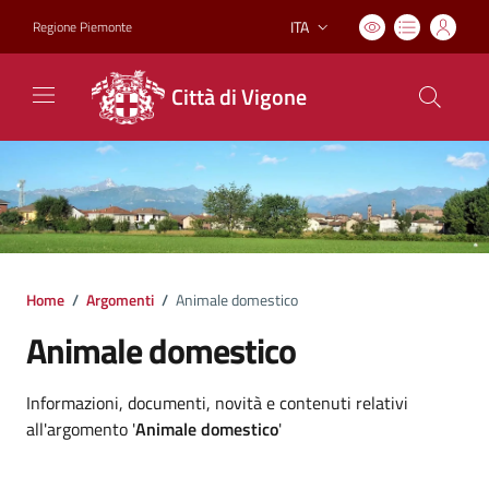
ITA
Regione Piemonte
Lingua attiva:
Città di Vigone
Home
/
Argomenti
/
Animale domestico
Animale domestico
Dettagli argomento
Informazioni, documenti, novità e contenuti relativi
all'argomento '
Animale domestico
'