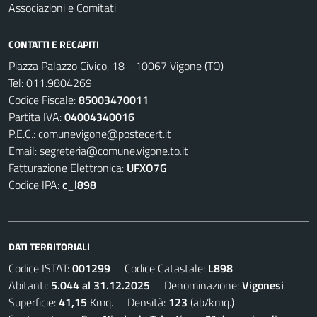
Associazioni e Comitati
CONTATTI E RECAPITI
Piazza Palazzo Civico, 18 - 10067 Vigone (TO)
Tel:
011.9804269
Codice Fiscale:
85003470011
Partita IVA:
04004340016
P.E.C.:
comunevigone@postecert.it
Email:
segreteria@comune.vigone.to.it
Fatturazione Elettronica:
UFXO7G
Codice IPA:
c_l898
DATI TERRITORIALI
Codice ISTAT:
001299
Codice Catastale:
L898
Abitanti:
5.044 al 31.12.2025
Denominazione:
Vigonesi
Superficie:
41,15
Kmq. Densità:
123
(ab/kmq.)