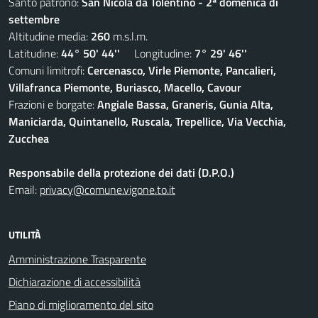
Santo patrono:
San Nicola da Tolentino - 2ª domenica di
settembre
Altitudine media:
260
m.s.l.m.
Latitudine:
44° 50' 44''
Longitudine:
7° 29' 46''
Comuni limitrofi:
Cercenasco, Virle Piemonte, Pancalieri,
Villafranca Piemonte, Buriasco, Macello, Cavour
Frazioni e borgate:
Angiale Bassa, Graneris, Gunia Alta,
Maniciarda, Quintanello, Ruscala, Trepellice, Via Vecchia,
Zucchea
Responsabile della protezione dei dati (D.P.O.)
Email:
privacy@comune.vigone.to.it
UTILITÀ
Amministrazione Trasparente
Dichiarazione di accessibilità
Piano di miglioramento del sito