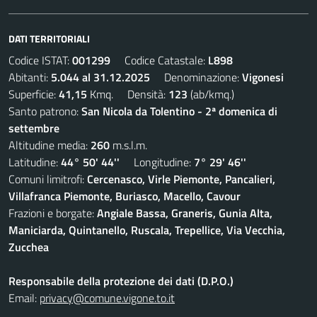
DATI TERRITORIALI
Codice ISTAT:
001299
Codice Catastale:
L898
Abitanti:
5.044 al 31.12.2025
Denominazione:
Vigonesi
Superficie:
41,15
Kmq. Densità:
123
(ab/kmq.)
Santo patrono:
San Nicola da Tolentino - 2ª domenica di
settembre
Altitudine media:
260
m.s.l.m.
Latitudine:
44° 50' 44''
Longitudine:
7° 29' 46''
Comuni limitrofi:
Cercenasco, Virle Piemonte, Pancalieri,
Villafranca Piemonte, Buriasco, Macello, Cavour
Frazioni e borgate:
Angiale Bassa, Graneris, Gunia Alta,
Maniciarda, Quintanello, Ruscala, Trepellice, Via Vecchia,
Zucchea
Responsabile della protezione dei dati (D.P.O.)
Email:
privacy@comune.vigone.to.it