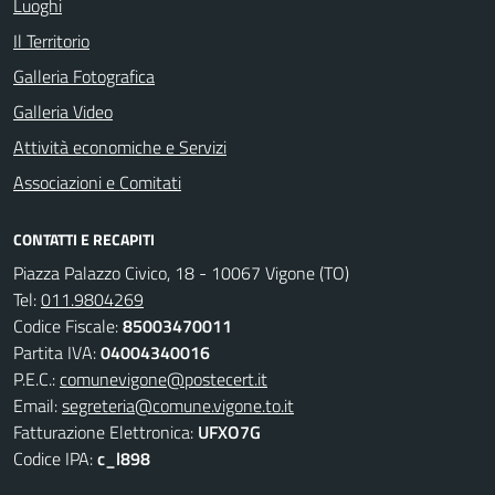
Luoghi
Il Territorio
Galleria Fotografica
Galleria Video
Attività economiche e Servizi
Associazioni e Comitati
CONTATTI E RECAPITI
Piazza Palazzo Civico, 18 - 10067 Vigone (TO)
Tel:
011.9804269
Codice Fiscale:
85003470011
Partita IVA:
04004340016
P.E.C.:
comunevigone@postecert.it
Email:
segreteria@comune.vigone.to.it
Fatturazione Elettronica:
UFXO7G
Codice IPA:
c_l898