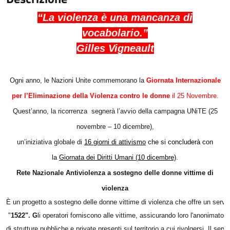
“La violenza è una mancanza di
vocabolario.”
Gilles Vigneault
Ogni anno, le Nazioni Unite commemorano la
Giornata Internazionale
per l’Eliminazione della Violenza contro le donne
il 25 Novembre.
Quest’anno, la ricorrenza segnerà l’avvio della campagna UNiTE (25
novembre – 10 dicembre),
un’iniziativa globale di
16 giorni di attivismo
che si concluderà con
la
Giornata dei Diritti Umani (10 dicembre)
.
Rete Nazionale Antiviolenza a sostegno
delle donne vittime di
violenza
È un progetto a sostegno delle donne vittime di violenza 
che offre un servizi
 "
1522". G
li operatori 
forniscono alle vittime, assicurando loro l'anonimato, 
di strutture pubbliche e private presenti sul territorio a cui 
rivolgersi. Il serv