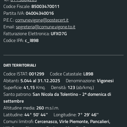
Codice Fiscale:
85003470011
Partita IVA:
04004340016
P.E.C.:
comunevigone@postecert.it
Email:
segreteria@comune.vigone.to.it
Fatturazione Elettronica:
UFXO7G
Codice IPA:
c_l898
DATI TERRITORIALI
Codice ISTAT:
001299
Codice Catastale:
L898
Abitanti:
5.044 al 31.12.2025
Denominazione:
Vigonesi
Superficie:
41,15
Kmq. Densità:
123
(ab/kmq.)
Santo patrono:
San Nicola da Tolentino - 2ª domenica di
settembre
Altitudine media:
260
m.s.l.m.
Latitudine:
44° 50' 44''
Longitudine:
7° 29' 46''
Comuni limitrofi:
Cercenasco, Virle Piemonte, Pancalieri,