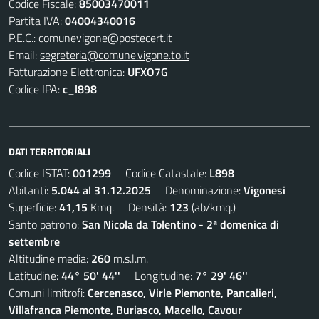
Codice Fiscale:
85003470011
Partita IVA:
04004340016
P.E.C.:
comunevigone@postecert.it
Email:
segreteria@comune.vigone.to.it
Fatturazione Elettronica:
UFXO7G
Codice IPA:
c_l898
DATI TERRITORIALI
Codice ISTAT:
001299
Codice Catastale:
L898
Abitanti:
5.044 al 31.12.2025
Denominazione:
Vigonesi
Superficie:
41,15
Kmq. Densità:
123
(ab/kmq.)
Santo patrono:
San Nicola da Tolentino - 2ª domenica di
settembre
Altitudine media:
260
m.s.l.m.
Latitudine:
44° 50' 44''
Longitudine:
7° 29' 46''
Comuni limitrofi:
Cercenasco, Virle Piemonte, Pancalieri,
Villafranca Piemonte, Buriasco, Macello, Cavour