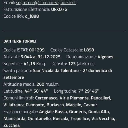
Email:
segreteria@comune.vigone.to.it
Fatturazione Elettronica:
UFXO7G
Codice IPA:
c_l898
DATI TERRITORIALI
Codice ISTAT:
001299
Codice Catastale:
L898
Abitanti:
5.044 al 31.12.2025
Denominazione:
Vigonesi
Superficie:
41,15
Kmq. Densità:
123
(ab/kmq.)
Santo patrono:
San Nicola da Tolentino - 2ª domenica di
settembre
Altitudine media:
260
m.s.l.m.
Latitudine:
44° 50' 44''
Longitudine:
7° 29' 46''
Comuni limitrofi:
Cercenasco, Virle Piemonte, Pancalieri,
Villafranca Piemonte, Buriasco, Macello, Cavour
Frazioni e borgate:
Angiale Bassa, Graneris, Gunia Alta,
Maniciarda, Quintanello, Ruscala, Trepellice, Via Vecchia,
Zucchea