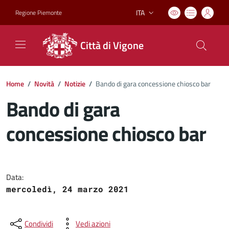
ITA
Regione Piemonte
Lingua attiva:
Città di Vigone
Home
/
Novità
/
Notizie
/
Bando di gara concessione chiosco bar
Bando di gara
concessione chiosco bar
Dettagli del documento
Data:
mercoledì, 24 marzo 2021
Condividi
Vedi azioni