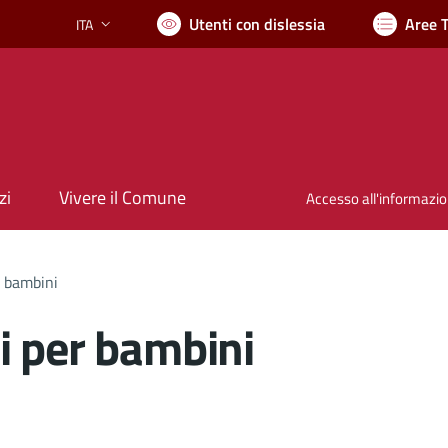
Utenti con dislessia
Aree 
ITA
Lingua attiva:
zi
Vivere il Comune
Accesso all'informazi
r bambini
i per bambini
nto