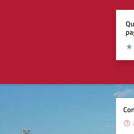
Qu
pa
Valut
Valu
Con