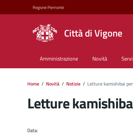
Regione Piemonte
Città di Vigone
Amministrazione
Novità
Servi
Home
/
Novità
/
Notizie
/
Letture kamishibai pe
Letture kamishiba
Dettagli del docume
Data: