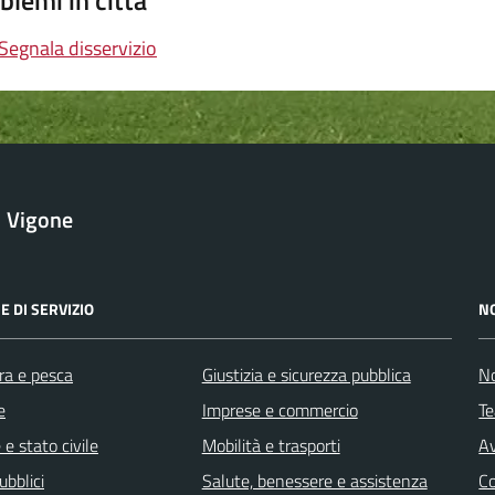
blemi in città
Segnala disservizio
Vigone
E DI SERVIZIO
N
ra e pesca
Giustizia e sicurezza pubblica
No
e
Imprese e commercio
Te
e stato civile
Mobilità e trasporti
Av
ubblici
Salute, benessere e assistenza
C