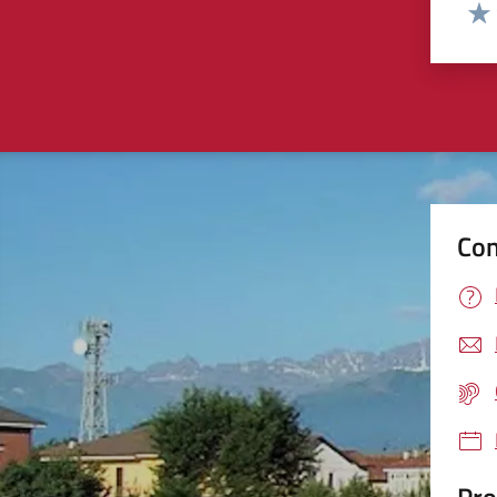
Valut
Valu
Con