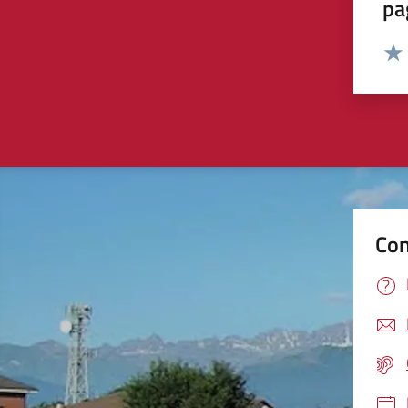
pa
Valut
Valu
Con