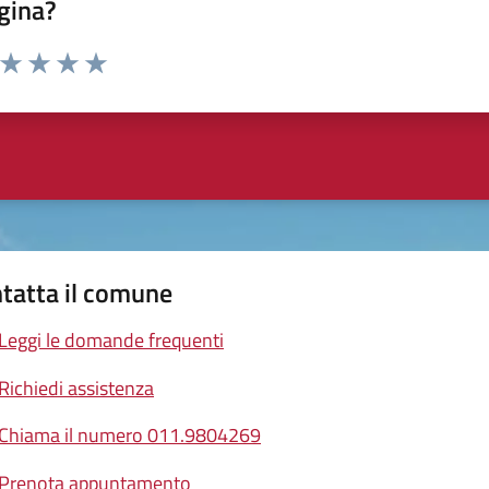
gina?
a da 1 a 5 stelle la pagina
ta 1 stelle su 5
Valuta 2 stelle su 5
Valuta 3 stelle su 5
Valuta 4 stelle su 5
Valuta 5 stelle su 5
tatta il comune
Leggi le domande frequenti
Richiedi assistenza
Chiama il numero 011.9804269
Prenota appuntamento