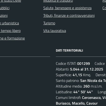
e stato civile
Mobilità e trasporti
Av
ubblici
Salute, benessere e assistenza
C
zioni
Tributi, finanze e contravvenzioni
 urbanistica
Turismo
e tempo libero
Vita lavorativa
ne e formazione
DATI TERRITORIALI
Codice ISTAT:
001299
Codice C
Abitanti:
5.044 al 31.12.2025
D
Superficie:
41,15
Kmq. Densit
Santo patrono:
San Nicola da T
Altitudine media:
260
m.s.l.m.
Latitudine:
44° 50' 44''
Longit
Comuni limitrofi:
Cercenasco, Vi
Buriasco, Macello, Cavour