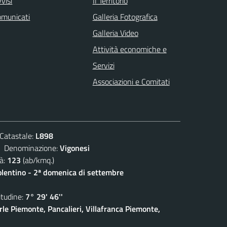
visi
Il Territorio
omunicati
Galleria Fotografica
Galleria Video
Attività economiche e
Servizi
Associazioni e Comitati
atastale:
L898
enominazione:
Vigonesi
à:
123
(ab/kmq.)
olentino - 2ª domenica di settembre
udine:
7° 29' 46''
rle Piemonte, Pancalieri, Villafranca Piemonte,