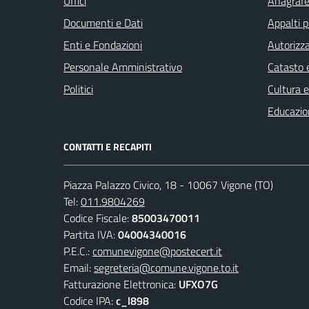
Uffici
Anagrafe 
Documenti e Dati
Appalti p
Enti e Fondazioni
Autorizza
Personale Amministrativo
Catasto e
Politici
Cultura 
Educazio
CONTATTI E RECAPITI
Piazza Palazzo Civico, 18 - 10067 Vigone (TO)
Tel:
011.9804269
Codice Fiscale:
85003470011
Partita IVA:
04004340016
P.E.C.:
comunevigone@postecert.it
Email:
segreteria@comune.vigone.to.it
Fatturazione Elettronica:
UFXO7G
Codice IPA:
c_l898