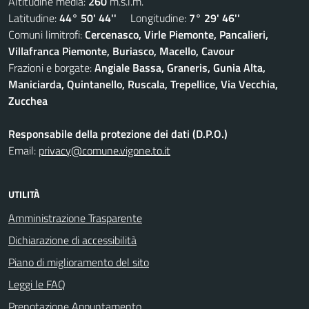
Altitudine media:
260
m.s.l.m.
Latitudine:
44° 50' 44''
Longitudine:
7° 29' 46''
Comuni limitrofi:
Cercenasco, Virle Piemonte, Pancalieri,
Villafranca Piemonte, Buriasco, Macello, Cavour
Frazioni e borgate:
Angiale Bassa, Graneris, Gunia Alta,
Maniciarda, Quintanello, Ruscala, Trepellice, Via Vecchia,
Zucchea
Responsabile della protezione dei dati (D.P.O.)
Email:
privacy@comune.vigone.to.it
UTILITÀ
Amministrazione Trasparente
Dichiarazione di accessibilità
Piano di miglioramento del sito
Leggi le FAQ
Prenotazione Appuntamento