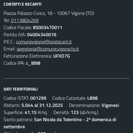
CONTATTI E RECAPITI
Piazza Palazzo Civico, 18 - 10067 Vigone (TO)
Tel:
011.9804269
Codice Fiscale:
85003470011
Partita IVA:
04004340016
P.E.C.:
comunevigone@postecert.it
Email:
segreteria@comune.vigone.to.it
Fatturazione Elettronica:
UFXO7G
Codice IPA:
c_l898
DATI TERRITORIALI
Codice ISTAT:
001299
Codice Catastale:
L898
Abitanti:
5.044 al 31.12.2025
Denominazione:
Vigonesi
Superficie:
41,15
Kmq. Densità:
123
(ab/kmq.)
Santo patrono:
San Nicola da Tolentino - 2ª domenica di
settembre