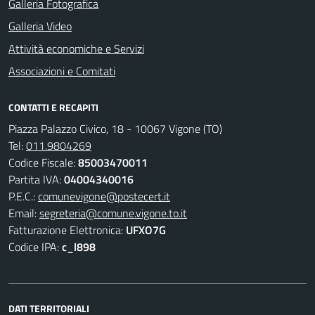
Galleria Fotografica
Galleria Video
Attività economiche e Servizi
Associazioni e Comitati
CONTATTI E RECAPITI
Piazza Palazzo Civico, 18 - 10067 Vigone (TO)
Tel:
011.9804269
Codice Fiscale:
85003470011
Partita IVA:
04004340016
P.E.C.:
comunevigone@postecert.it
Email:
segreteria@comune.vigone.to.it
Fatturazione Elettronica:
UFXO7G
Codice IPA:
c_l898
DATI TERRITORIALI