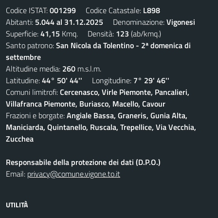
Codice ISTAT:
001299
Codice Catastale:
L898
Abitanti:
5.044 al 31.12.2025
Denominazione:
Vigonesi
Superficie:
41,15
Kmq. Densità:
123
(ab/kmq.)
Santo patrono:
San Nicola da Tolentino - 2ª domenica di
settembre
Altitudine media:
260
m.s.l.m.
Latitudine:
44° 50' 44''
Longitudine:
7° 29' 46''
Comuni limitrofi:
Cercenasco, Virle Piemonte, Pancalieri,
Villafranca Piemonte, Buriasco, Macello, Cavour
Frazioni e borgate:
Angiale Bassa, Graneris, Gunia Alta,
Maniciarda, Quintanello, Ruscala, Trepellice, Via Vecchia,
Zucchea
Responsabile della protezione dei dati (D.P.O.)
Email:
privacy@comune.vigone.to.it
UTILITÀ