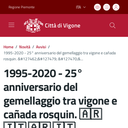
ITA
Regione Piemonte
Lingua attiva:
Città di Vigone
Home
/
Novità
/
Avvisi
/
1995-2020 - 25° anniversario del gemellaggio tra vigone e cañada
rosquin. &#127462;&#127479; &#127470;&...
1995-2020 - 25°
anniversario del
gemellaggio tra vigone e
cañada rosquin. 🇦🇷
🇮🇹 🇦🇷 🇮🇹