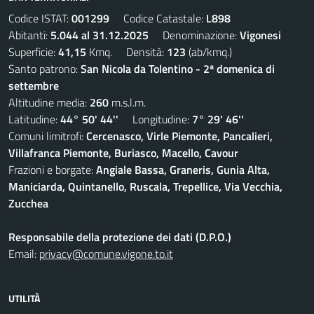
Codice ISTAT:
001299
Codice Catastale:
L898
Abitanti:
5.044 al 31.12.2025
Denominazione:
Vigonesi
Superficie:
41,15
Kmq. Densità:
123
(ab/kmq.)
Santo patrono:
San Nicola da Tolentino - 2ª domenica di
settembre
Altitudine media:
260
m.s.l.m.
Latitudine:
44° 50' 44''
Longitudine:
7° 29' 46''
Comuni limitrofi:
Cercenasco, Virle Piemonte, Pancalieri,
Villafranca Piemonte, Buriasco, Macello, Cavour
Frazioni e borgate:
Angiale Bassa, Graneris, Gunia Alta,
Maniciarda, Quintanello, Ruscala, Trepellice, Via Vecchia,
Zucchea
Responsabile della protezione dei dati (D.P.O.)
Email:
privacy@comune.vigone.to.it
UTILITÀ