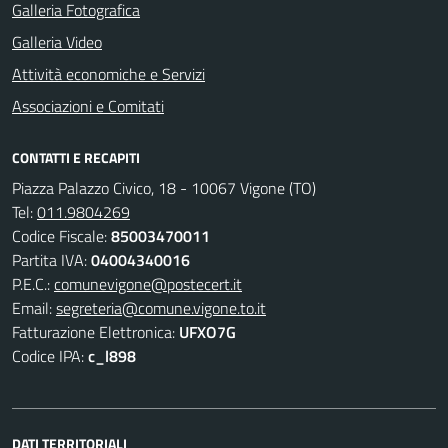
Galleria Fotografica
Galleria Video
Attività economiche e Servizi
Associazioni e Comitati
CONTATTI E RECAPITI
Piazza Palazzo Civico, 18 - 10067 Vigone (TO)
Tel:
011.9804269
Codice Fiscale:
85003470011
Partita IVA:
04004340016
P.E.C.:
comunevigone@postecert.it
Email:
segreteria@comune.vigone.to.it
Fatturazione Elettronica:
UFXO7G
Codice IPA:
c_l898
DATI TERRITORIALI