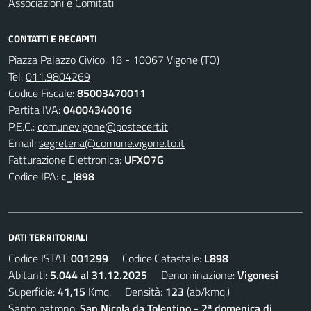
Associazioni e Comitati
CONTATTI E RECAPITI
Piazza Palazzo Civico, 18 - 10067 Vigone (TO)
Tel:
011.9804269
Codice Fiscale:
85003470011
Partita IVA:
04004340016
P.E.C.:
comunevigone@postecert.it
Email:
segreteria@comune.vigone.to.it
Fatturazione Elettronica:
UFXO7G
Codice IPA:
c_l898
DATI TERRITORIALI
Codice ISTAT:
001299
Codice Catastale:
L898
Abitanti:
5.044 al 31.12.2025
Denominazione:
Vigonesi
Superficie:
41,15
Kmq. Densità:
123
(ab/kmq.)
Santo patrono:
San Nicola da Tolentino - 2ª domenica di