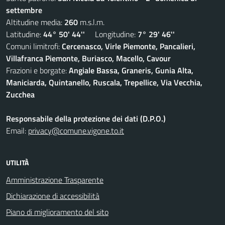
settembre
Altitudine media:
260
m.s.l.m.
Latitudine:
44° 50' 44''
Longitudine:
7° 29' 46''
Comuni limitrofi:
Cercenasco, Virle Piemonte, Pancalieri,
Villafranca Piemonte, Buriasco, Macello, Cavour
Frazioni e borgate:
Angiale Bassa, Graneris, Gunia Alta,
Maniciarda, Quintanello, Ruscala, Trepellice, Via Vecchia,
Zucchea
Responsabile della protezione dei dati (D.P.O.)
Email:
privacy@comune.vigone.to.it
UTILITÀ
Amministrazione Trasparente
Dichiarazione di accessibilità
Piano di miglioramento del sito