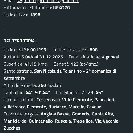
Email:
segreteria@comune.vigone.to.it
Fatturazione Elettronica:
UFXO7G
Codice IPA:
c_l898
DATI TERRITORIALI
Codice ISTAT:
001299
Codice Catastale:
L898
Abitanti:
5.044 al 31.12.2025
Denominazione:
Vigonesi
Superficie:
41,15
Kmq. Densità:
123
(ab/kmq.)
Santo patrono:
San Nicola da Tolentino - 2ª domenica di
settembre
Altitudine media:
260
m.s.l.m.
Latitudine:
44° 50' 44''
Longitudine:
7° 29' 46''
Comuni limitrofi:
Cercenasco, Virle Piemonte, Pancalieri,
Villafranca Piemonte, Buriasco, Macello, Cavour
Frazioni e borgate:
Angiale Bassa, Graneris, Gunia Alta,
Maniciarda, Quintanello, Ruscala, Trepellice, Via Vecchia,
Zucchea