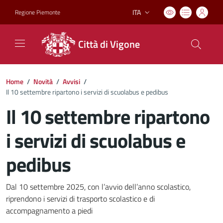
ITA
Regione Piemonte
Lingua attiva:
Città di Vigone
Home
/
Novità
/
Avvisi
/
Il 10 settembre ripartono i servizi di scuolabus e pedibus
Il 10 settembre ripartono
i servizi di scuolabus e
pedibus
Dettagli del documento
Dal 10 settembre 2025, con l’avvio dell’anno scolastico,
riprendono i servizi di trasporto scolastico e di
accompagnamento a piedi