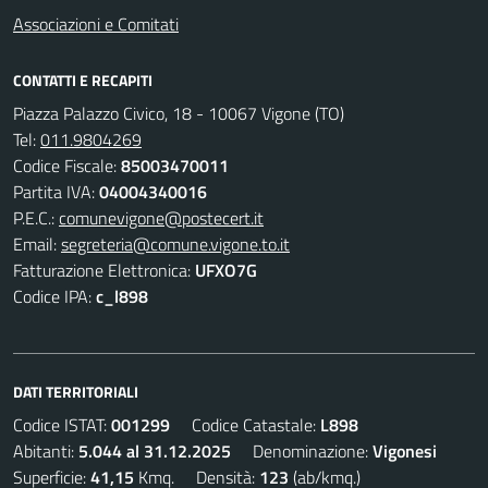
Associazioni e Comitati
CONTATTI E RECAPITI
Piazza Palazzo Civico, 18 - 10067 Vigone (TO)
Tel:
011.9804269
Codice Fiscale:
85003470011
Partita IVA:
04004340016
P.E.C.:
comunevigone@postecert.it
Email:
segreteria@comune.vigone.to.it
Fatturazione Elettronica:
UFXO7G
Codice IPA:
c_l898
DATI TERRITORIALI
Codice ISTAT:
001299
Codice Catastale:
L898
Abitanti:
5.044 al 31.12.2025
Denominazione:
Vigonesi
Superficie:
41,15
Kmq. Densità:
123
(ab/kmq.)