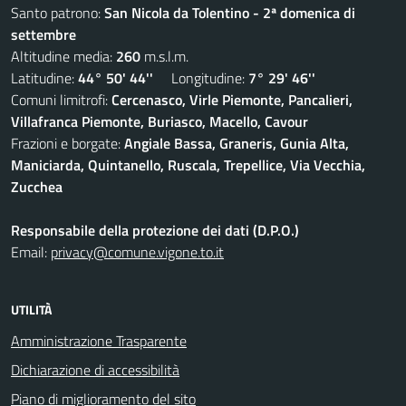
Santo patrono:
San Nicola da Tolentino - 2ª domenica di
settembre
Altitudine media:
260
m.s.l.m.
Latitudine:
44° 50' 44''
Longitudine:
7° 29' 46''
Comuni limitrofi:
Cercenasco, Virle Piemonte, Pancalieri,
Villafranca Piemonte, Buriasco, Macello, Cavour
Frazioni e borgate:
Angiale Bassa, Graneris, Gunia Alta,
Maniciarda, Quintanello, Ruscala, Trepellice, Via Vecchia,
Zucchea
Responsabile della protezione dei dati (D.P.O.)
Email:
privacy@comune.vigone.to.it
UTILITÀ
Amministrazione Trasparente
Dichiarazione di accessibilità
Piano di miglioramento del sito