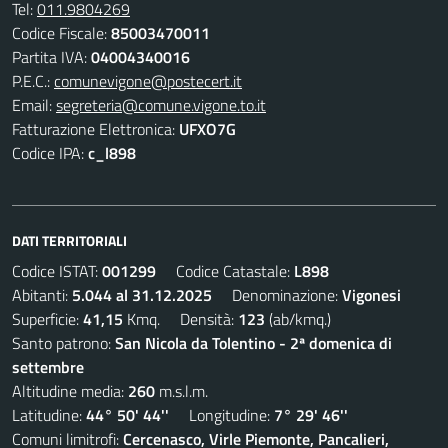
Tel:
011.9804269
Codice Fiscale:
85003470011
Partita IVA:
04004340016
P.E.C.:
comunevigone@postecert.it
Email:
segreteria@comune.vigone.to.it
Fatturazione Elettronica:
UFXO7G
Codice IPA:
c_l898
DATI TERRITORIALI
Codice ISTAT:
001299
Codice Catastale:
L898
Abitanti:
5.044 al 31.12.2025
Denominazione:
Vigonesi
Superficie:
41,15
Kmq. Densità:
123
(ab/kmq.)
Santo patrono:
San Nicola da Tolentino - 2ª domenica di
settembre
Altitudine media:
260
m.s.l.m.
Latitudine:
44° 50' 44''
Longitudine:
7° 29' 46''
Comuni limitrofi:
Cercenasco, Virle Piemonte, Pancalieri,