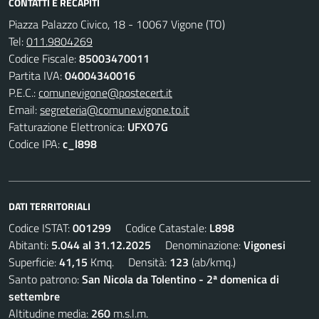
CONTATTI E RECAPITI
Piazza Palazzo Civico, 18 - 10067 Vigone (TO)
Tel:
011.9804269
Codice Fiscale:
85003470011
Partita IVA:
04004340016
P.E.C.:
comunevigone@postecert.it
Email:
segreteria@comune.vigone.to.it
Fatturazione Elettronica:
UFXO7G
Codice IPA:
c_l898
DATI TERRITORIALI
Codice ISTAT:
001299
Codice Catastale:
L898
Abitanti:
5.044 al 31.12.2025
Denominazione:
Vigonesi
Superficie:
41,15
Kmq. Densità:
123
(ab/kmq.)
Santo patrono:
San Nicola da Tolentino - 2ª domenica di
settembre
Altitudine media:
260
m.s.l.m.