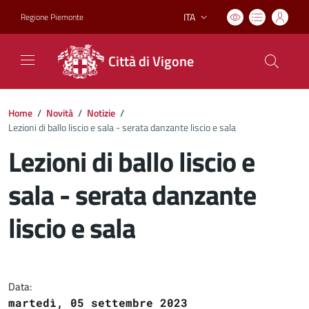
ITA
Regione Piemonte
Lingua attiva:
Città di Vigone
Home
/
Novità
/
Notizie
/
Lezioni di ballo liscio e sala - serata danzante liscio e sala
Lezioni di ballo liscio e
sala - serata danzante
liscio e sala
Dettagli del documento
Data:
martedì, 05 settembre 2023