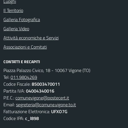
Luoghi
Il Territorio
Galleria Fotografica
Galleria Video
Attività economiche e Servizi
Associazioni e Comitati
CONTATTI E RECAPITI
Piazza Palazzo Civico, 18 - 10067 Vigone (TO)
Tel:
011.9804269
Codice Fiscale:
85003470011
Partita IVA:
04004340016
P.E.C.:
comunevigone@postecert.it
Email:
segreteria@comune.vigone.to.it
Fatturazione Elettronica:
UFXO7G
Codice IPA:
c_l898