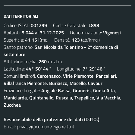
DATI TERRITORIALI
Codice ISTAT:
001299
Codice Catastale:
L898
Abitanti:
5.044 al 31.12.2025
Denominazione:
Vigonesi
Superficie:
41,15
Kmq. Densità:
123
(ab/kmq.)
Santo patrono:
San Nicola da Tolentino - 2ª domenica di
settembre
Altitudine media:
260
m.s.l.m.
Latitudine:
44° 50' 44''
Longitudine:
7° 29' 46''
Comuni limitrofi:
Cercenasco, Virle Piemonte, Pancalieri,
Villafranca Piemonte, Buriasco, Macello, Cavour
Frazioni e borgate:
Angiale Bassa, Graneris, Gunia Alta,
Maniciarda, Quintanello, Ruscala, Trepellice, Via Vecchia,
Zucchea
Responsabile della protezione dei dati (D.P.O.)
Email:
privacy@comune.vigone.to.it