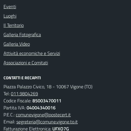
Eventi
Luoghi
Il Territorio
Galleria Fotografica
Galleria Video
Attività economiche e Servizi
Associazioni e Comitati
CONTATTI E RECAPITI
Piazza Palazzo Civico, 18 - 10067 Vigone (TO)
Tel:
011.9804269
Codice Fiscale:
85003470011
Partita IVA:
04004340016
P.E.C.:
comunevigone@postecert.it
Email:
segreteria@comune.vigone.to.it
Fatturazione Elettronica:
UFXO7G