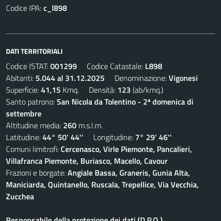
Codice IPA:
c_l898
DATI TERRITORIALI
Codice ISTAT:
001299
Codice Catastale:
L898
Abitanti:
5.044 al 31.12.2025
Denominazione:
Vigonesi
Superficie:
41,15
Kmq. Densità:
123
(ab/kmq.)
Santo patrono:
San Nicola da Tolentino - 2ª domenica di
settembre
Altitudine media:
260
m.s.l.m.
Latitudine:
44° 50' 44''
Longitudine:
7° 29' 46''
Comuni limitrofi:
Cercenasco, Virle Piemonte, Pancalieri,
Villafranca Piemonte, Buriasco, Macello, Cavour
Frazioni e borgate:
Angiale Bassa, Graneris, Gunia Alta,
Maniciarda, Quintanello, Ruscala, Trepellice, Via Vecchia,
Zucchea
Responsabile della protezione dei dati (D.P.O.)