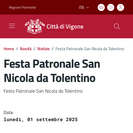
ITA
Regione Piemonte
Lingua attiva:
Città di Vigone
Home
/
Novità
/
Notizie
/
Festa Patronale San Nicola da Tolentino
Festa Patronale San
Nicola da Tolentino
Dettagli del documento
Festa Patronale San Nicola da Tolentino
Data:
lunedì, 01 settembre 2025