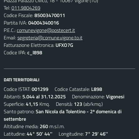
Piazza Palazzo Civico, 18 - 10067 Vigone (TO)
Tel:
011.9804269
Codice Fiscale:
85003470011
Partita IVA:
04004340016
P.E.C.:
comunevigone@postecert.it
Email:
segreteria@comune.vigone.to.it
Fatturazione Elettronica:
UFXO7G
Codice IPA:
c_l898
DATI TERRITORIALI
Codice ISTAT:
001299
Codice Catastale:
L898
Abitanti:
5.044 al 31.12.2025
Denominazione:
Vigonesi
Superficie:
41,15
Kmq. Densità:
123
(ab/kmq.)
Santo patrono:
San Nicola da Tolentino - 2ª domenica di
settembre
Altitudine media:
260
m.s.l.m.
Latitudine:
44° 50' 44''
Longitudine:
7° 29' 46''