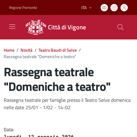
ITA
Regione Piemonte
Lingua attiva:
Città di Vigone
Home
/
Novità
/
Teatro Baudi di Selve
/
Rassegna teatrale "Domeniche a teatro"
Rassegna teatrale
"Domeniche a teatro"
Dettagli del documento
Rassegna teatrale per famiglie presso il Teatro Selve domenica
nelle date 25/01 - 1/02 - 14-02
Data:
lunedì, 12 gennaio 2026