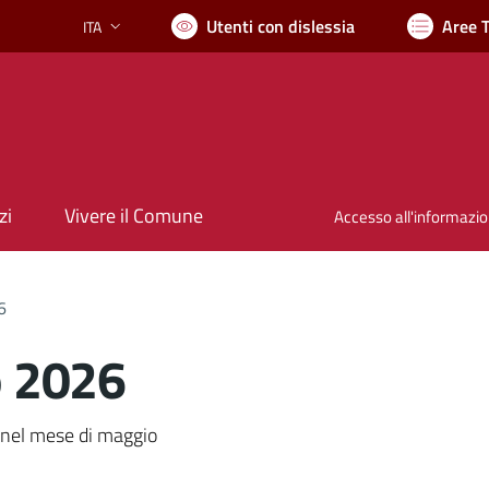
Utenti con dislessia
Aree 
ITA
Lingua attiva:
zi
Vivere il Comune
Accesso all'informazi
6
 2026
nto
e nel mese di maggio