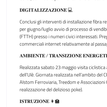
𝐃𝐈𝐆𝐈𝐓𝐀𝐋𝐈𝐙𝐙𝐀𝐙𝐈𝐎𝐍𝐄 💻
Conclusi gli interventi di installazione fibra re
per giugno/luglio avvio di processo di vendibi
(FTTH) presso i numeri civici interessati. Pr
commerciali internet relativamente al passagg
𝐀𝐌𝐁𝐈𝐄𝐍𝐓𝐄 / 𝐓𝐑𝐀𝐍𝐒𝐈𝐙𝐈𝐎𝐍𝐄 𝐄𝐍𝐄𝐑𝐆𝐄𝐓
Realizzata sabato 23 maggio visita ciclistica a
dell’Ulè. Giornata realizzata nell’ambito de
Alstom Ferroviaria, Treedom e Associazioni 
realizzazione del delizioso poke).
𝐈𝐒𝐓𝐑𝐔𝐙𝐈𝐎𝐍𝐄 👩‍🏫