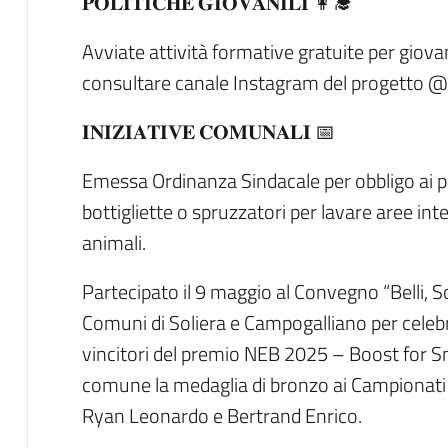
𝐏𝐎𝐋𝐈𝐓𝐈𝐂𝐇𝐄 𝐆𝐈𝐎𝐕𝐀𝐍𝐈𝐋𝐈 👩‍🎓
Avviate attività formative gratuite per giovan
consultare canale Instagram del progetto @
𝐈𝐍𝐈𝐙𝐈𝐀𝐓𝐈𝐕𝐄 𝐂𝐎𝐌𝐔𝐍𝐀𝐋𝐈 📅
Emessa Ordinanza Sindacale per obbligo ai po
bottigliette o spruzzatori per lavare aree inte
animali.
Partecipato il 9 maggio al Convegno “Belli, So
Comuni di Soliera e Campogalliano per celebra
vincitori del premio NEB 2025 – Boost for Sm
comune la medaglia di bronzo ai Campionati 
Ryan Leonardo e Bertrand Enrico.