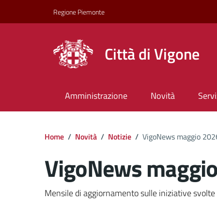
Regione Piemonte
Città di Vigone
Amministrazione
Novità
Servi
Home
/
Novità
/
Notizie
/
VigoNews maggio 202
VigoNews maggio
Dettagli del docume
Mensile di aggiornamento sulle iniziative svolt