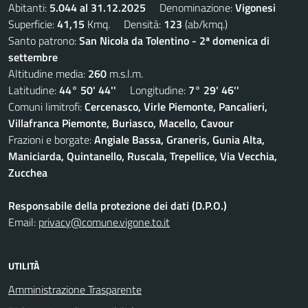
Abitanti:
5.044 al 31.12.2025
Denominazione:
Vigonesi
Superficie:
41,15
Kmq. Densità:
123
(ab/kmq.)
Santo patrono:
San Nicola da Tolentino - 2ª domenica di
settembre
Altitudine media:
260
m.s.l.m.
Latitudine:
44° 50' 44''
Longitudine:
7° 29' 46''
Comuni limitrofi:
Cercenasco, Virle Piemonte, Pancalieri,
Villafranca Piemonte, Buriasco, Macello, Cavour
Frazioni e borgate:
Angiale Bassa, Graneris, Gunia Alta,
Maniciarda, Quintanello, Ruscala, Trepellice, Via Vecchia,
Zucchea
Responsabile della protezione dei dati (D.P.O.)
Email:
privacy@comune.vigone.to.it
UTILITÀ
Amministrazione Trasparente