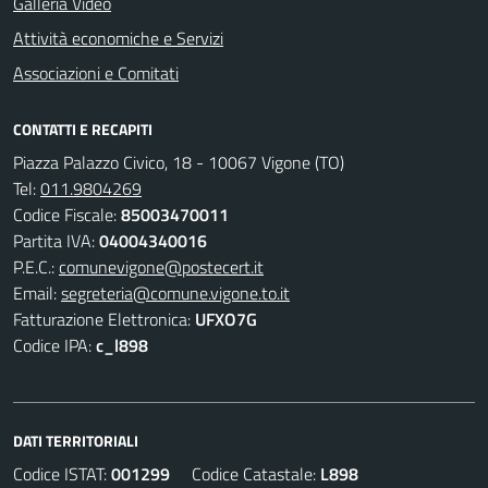
Galleria Video
Attività economiche e Servizi
Associazioni e Comitati
CONTATTI E RECAPITI
Piazza Palazzo Civico, 18 - 10067 Vigone (TO)
Tel:
011.9804269
Codice Fiscale:
85003470011
Partita IVA:
04004340016
P.E.C.:
comunevigone@postecert.it
Email:
segreteria@comune.vigone.to.it
Fatturazione Elettronica:
UFXO7G
Codice IPA:
c_l898
DATI TERRITORIALI
Codice ISTAT:
001299
Codice Catastale:
L898