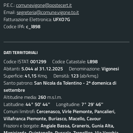
P.E.C.:
comunevigone@postecert.it
Email:
segreteria@comune.vigone.to.it
Fatturazione Elettronica:
UFXO7G
Codice IPA:
c_l898
DATI TERRITORIALI
Codice ISTAT:
001299
Codice Catastale:
L898
Abitanti:
5.044 al 31.12.2025
Denominazione:
Vigonesi
Superficie:
41,15
Kmq. Densità:
123
(ab/kmq.)
Santo patrono:
San Nicola da Tolentino - 2ª domenica di
settembre
Altitudine media:
260
m.s.l.m.
Latitudine:
44° 50' 44''
Longitudine:
7° 29' 46''
Comuni limitrofi:
Cercenasco, Virle Piemonte, Pancalieri,
Villafranca Piemonte, Buriasco, Macello, Cavour
Frazioni e borgate:
Angiale Bassa, Graneris, Gunia Alta,
Maniciarda, Quintanello, Ruscala, Trepellice, Via Vecchia,