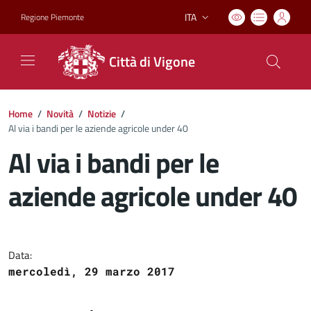
ITA
Regione Piemonte
Lingua attiva:
Città di Vigone
Home
/
Novità
/
Notizie
/
Al via i bandi per le aziende agricole under 40
Al via i bandi per le
aziende agricole under 40
Dettagli del documento
Data:
mercoledì, 29 marzo 2017