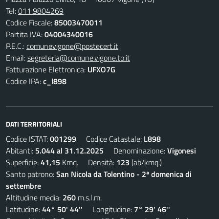
Tel:
011.9804269
Codice Fiscale:
85003470011
Partita IVA:
04004340016
P.E.C.:
comunevigone@postecert.it
Email:
segreteria@comune.vigone.to.it
Fatturazione Elettronica:
UFXO7G
Codice IPA:
c_l898
DATI TERRITORIALI
Codice ISTAT:
001299
Codice Catastale:
L898
Abitanti:
5.044 al 31.12.2025
Denominazione:
Vigonesi
Superficie:
41,15
Kmq. Densità:
123
(ab/kmq.)
Santo patrono:
San Nicola da Tolentino - 2ª domenica di
settembre
Altitudine media:
260
m.s.l.m.
Latitudine:
44° 50' 44''
Longitudine:
7° 29' 46''