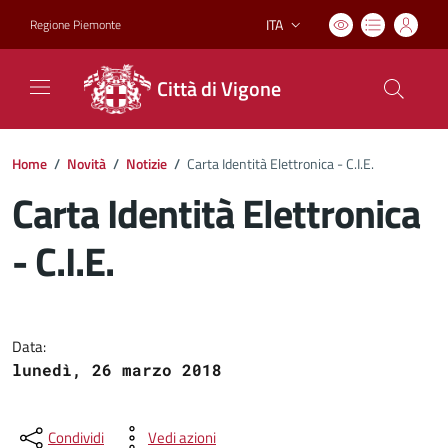
ITA
Regione Piemonte
Lingua attiva:
Città di Vigone
Home
/
Novità
/
Notizie
/
Carta Identità Elettronica - C.I.E.
Carta Identità Elettronica
- C.I.E.
Dettagli del documento
Data:
lunedì, 26 marzo 2018
Condividi
Vedi azioni