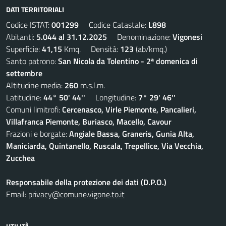
DATI TERRITORIALI
Codice ISTAT:
001299
Codice Catastale:
L898
Abitanti:
5.044 al 31.12.2025
Denominazione:
Vigonesi
Superficie:
41,15
Kmq. Densità:
123
(ab/kmq.)
Santo patrono:
San Nicola da Tolentino - 2ª domenica di
settembre
Altitudine media:
260
m.s.l.m.
Latitudine:
44° 50' 44''
Longitudine:
7° 29' 46''
Comuni limitrofi:
Cercenasco, Virle Piemonte, Pancalieri,
Villafranca Piemonte, Buriasco, Macello, Cavour
Frazioni e borgate:
Angiale Bassa, Graneris, Gunia Alta,
Maniciarda, Quintanello, Ruscala, Trepellice, Via Vecchia,
Zucchea
Responsabile della protezione dei dati (D.P.O.)
Email:
privacy@comune.vigone.to.it