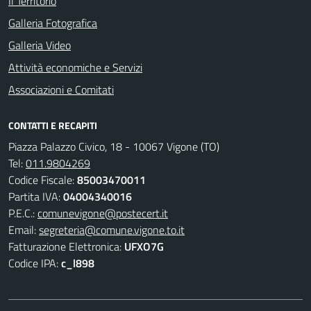
Il Territorio
Galleria Fotografica
Galleria Video
Attività economiche e Servizi
Associazioni e Comitati
CONTATTI E RECAPITI
Piazza Palazzo Civico, 18 - 10067 Vigone (TO)
Tel:
011.9804269
Codice Fiscale:
85003470011
Partita IVA:
04004340016
P.E.C.:
comunevigone@postecert.it
Email:
segreteria@comune.vigone.to.it
Fatturazione Elettronica:
UFXO7G
Codice IPA:
c_l898