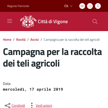
ITA
Regione Piemonte
Lingua attiva:
Città di Vigone
Home
/
Novità
/
Avvisi
/
Campagna per la raccolta dei teli agricoli
Campagna per la raccolta
dei teli agricoli
Dettagli del documento
Data:
mercoledì, 17 aprile 2019
Condividi
Vedi azioni