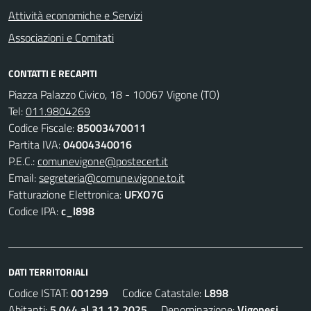
Attività economiche e Servizi
Associazioni e Comitati
CONTATTI E RECAPITI
Piazza Palazzo Civico, 18 - 10067 Vigone (TO)
Tel:
011.9804269
Codice Fiscale:
85003470011
Partita IVA:
04004340016
P.E.C.:
comunevigone@postecert.it
Email:
segreteria@comune.vigone.to.it
Fatturazione Elettronica:
UFXO7G
Codice IPA:
c_l898
DATI TERRITORIALI
Codice ISTAT:
001299
Codice Catastale:
L898
Abitanti:
5.044 al 31.12.2025
Denominazione:
Vigonesi