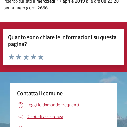
Inserito sul sito il
mercoledì 17 aprile 2019
alle ore
08:23:20
per numero giorni
2668
Quanto sono chiare le informazioni su questa
pagina?
Valuta da 1 a 5 stelle la pagina
Valuta 1 stelle su 5
Valuta 2 stelle su 5
Valuta 3 stelle su 5
Valuta 4 stelle su 5
Valuta 5 stelle su 5
Contatta il comune
Leggi le domande frequenti
Richiedi assistenza