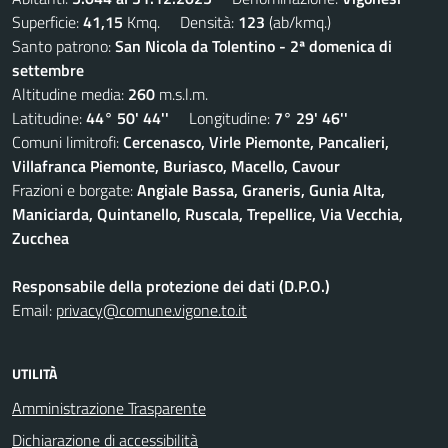
Superficie:
41,15
Kmq. Densità:
123
(ab/kmq.)
Santo patrono:
San Nicola da Tolentino - 2ª domenica di
settembre
Altitudine media:
260
m.s.l.m.
Latitudine:
44° 50' 44''
Longitudine:
7° 29' 46''
Comuni limitrofi:
Cercenasco, Virle Piemonte, Pancalieri,
Villafranca Piemonte, Buriasco, Macello, Cavour
Frazioni e borgate:
Angiale Bassa, Graneris, Gunia Alta,
Maniciarda, Quintanello, Ruscala, Trepellice, Via Vecchia,
Zucchea
Responsabile della protezione dei dati (D.P.O.)
Email:
privacy@comune.vigone.to.it
UTILITÀ
Amministrazione Trasparente
Dichiarazione di accessibilità