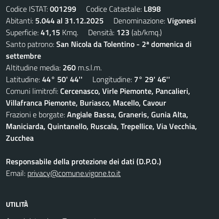
Codice ISTAT:
001299
Codice Catastale:
L898
Abitanti:
5.044 al 31.12.2025
Denominazione:
Vigonesi
Superficie:
41,15
Kmq. Densità:
123
(ab/kmq.)
Santo patrono:
San Nicola da Tolentino - 2ª domenica di
settembre
Altitudine media:
260
m.s.l.m.
Latitudine:
44° 50' 44''
Longitudine:
7° 29' 46''
Comuni limitrofi:
Cercenasco, Virle Piemonte, Pancalieri,
Villafranca Piemonte, Buriasco, Macello, Cavour
Frazioni e borgate:
Angiale Bassa, Graneris, Gunia Alta,
Maniciarda, Quintanello, Ruscala, Trepellice, Via Vecchia,
Zucchea
Responsabile della protezione dei dati (D.P.O.)
Email:
privacy@comune.vigone.to.it
UTILITÀ