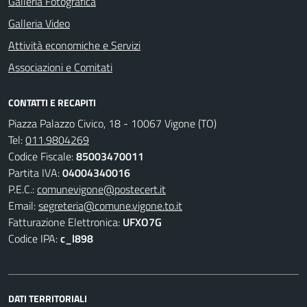
Galleria Fotografica
Galleria Video
Attività economiche e Servizi
Associazioni e Comitati
CONTATTI E RECAPITI
Piazza Palazzo Civico, 18 - 10067 Vigone (TO)
Tel:
011.9804269
Codice Fiscale:
85003470011
Partita IVA:
04004340016
P.E.C.:
comunevigone@postecert.it
Email:
segreteria@comune.vigone.to.it
Fatturazione Elettronica:
UFXO7G
Codice IPA:
c_l898
DATI TERRITORIALI