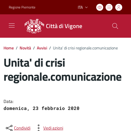
ITA
Regione Piemonte
Lingua attiva:
Città di Vigone
Home
/
Novità
/
Avvisi
/
Unita' di crisi regionale.comunicazione
Unita' di crisi
regionale.comunicazione
Dettagli del documento
Data:
domenica, 23 febbraio 2020
Condividi
Vedi azioni