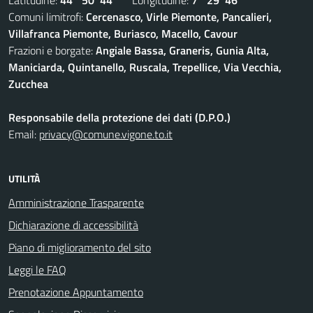
Latitudine:
44° 50' 44''
Longitudine:
7° 29' 46''
Comuni limitrofi:
Cercenasco, Virle Piemonte, Pancalieri,
Villafranca Piemonte, Buriasco, Macello, Cavour
Frazioni e borgate:
Angiale Bassa, Graneris, Gunia Alta,
Maniciarda, Quintanello, Ruscala, Trepellice, Via Vecchia,
Zucchea
Responsabile della protezione dei dati (D.P.O.)
Email:
privacy@comune.vigone.to.it
UTILITÀ
Amministrazione Trasparente
Dichiarazione di accessibilità
Piano di miglioramento del sito
Leggi le FAQ
Prenotazione Appuntamento