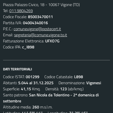
Piazza Palazzo Civico, 18 - 10067 Vigone (TO)
Tel:
011.9804269
Codice Fiscale:
85003470011
Partita IVA:
04004340016
P.E.C.:
comunevigone@postecert.it
Email:
segreteria@comune.vigone.to.it
Fatturazione Elettronica:
UFXO7G
Codice IPA:
c_l898
DATI TERRITORIALI
Codice ISTAT:
001299
Codice Catastale:
L898
Abitanti:
5.044 al 31.12.2025
Denominazione:
Vigonesi
Superficie:
41,15
Kmq. Densità:
123
(ab/kmq.)
Santo patrono:
San Nicola da Tolentino - 2ª domenica di
settembre
Altitudine media:
260
m.s.l.m.