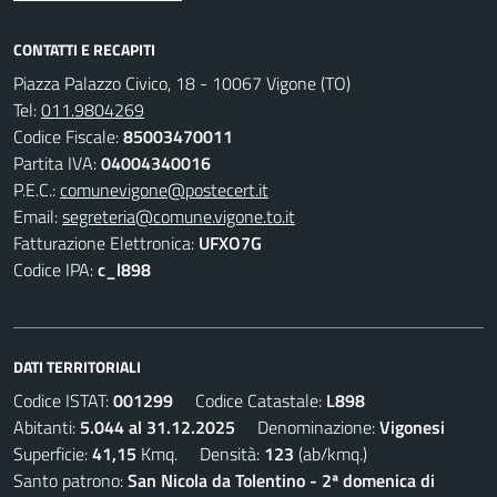
CONTATTI E RECAPITI
Piazza Palazzo Civico, 18 - 10067 Vigone (TO)
Tel:
011.9804269
Codice Fiscale:
85003470011
Partita IVA:
04004340016
P.E.C.:
comunevigone@postecert.it
Email:
segreteria@comune.vigone.to.it
Fatturazione Elettronica:
UFXO7G
Codice IPA:
c_l898
DATI TERRITORIALI
Codice ISTAT:
001299
Codice Catastale:
L898
Abitanti:
5.044 al 31.12.2025
Denominazione:
Vigonesi
Superficie:
41,15
Kmq. Densità:
123
(ab/kmq.)
Santo patrono:
San Nicola da Tolentino - 2ª domenica di