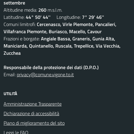
settembre
Altitudine media:
260
m.s.l.m.
Latitudine:
44° 50' 44''
Longitudine:
7° 29' 46''
Comuni limitrofi:
Cercenasco, Virle Piemonte, Pancalieri,
Villafranca Piemonte, Buriasco, Macello, Cavour
Frazioni e borgate:
Angiale Bassa, Graneris, Gunia Alta,
Maniciarda, Quintanello, Ruscala, Trepellice, Via Vecchia,
Zucchea
Responsabile della protezione dei dati (D.P.O.)
Email:
privacy@comune.vigone.to.it
UTILITÀ
Amministrazione Trasparente
Dichiarazione di accessibilità
Piano di miglioramento del sito
Leggi le FAQ