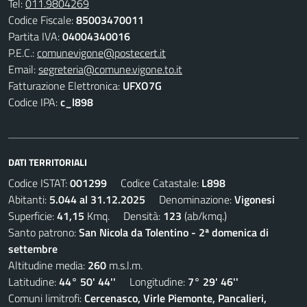
Tel:
011.9804269
Codice Fiscale:
85003470011
Partita IVA:
04004340016
P.E.C.:
comunevigone@postecert.it
Email:
segreteria@comune.vigone.to.it
Fatturazione Elettronica:
UFXO7G
Codice IPA:
c_l898
DATI TERRITORIALI
Codice ISTAT:
001299
Codice Catastale:
L898
Abitanti:
5.044 al 31.12.2025
Denominazione:
Vigonesi
Superficie:
41,15
Kmq. Densità:
123
(ab/kmq.)
Santo patrono:
San Nicola da Tolentino - 2ª domenica di
settembre
Altitudine media:
260
m.s.l.m.
Latitudine:
44° 50' 44''
Longitudine:
7° 29' 46''
Comuni limitrofi:
Cercenasco, Virle Piemonte, Pancalieri,