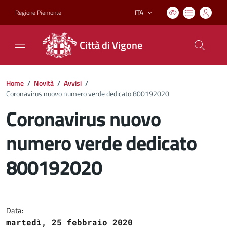
ITA
Regione Piemonte
Lingua attiva:
Città di Vigone
Home
/
Novità
/
Avvisi
/
Coronavirus nuovo numero verde dedicato 800192020
Coronavirus nuovo
numero verde dedicato
800192020
Dettagli del documento
Data:
martedì, 25 febbraio 2020