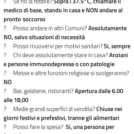
?
Se ho la febbre?
Sopra i 37.5°C, chiamare il
medico di base, stando in casa e NON andare al
pronto
soccorso
?
Posso andare in altri Comuni?
Assolutamente
NO, salvo situazioni di necessità
?
Posso muovervi per motivi sanitari?
Si, sempre
?
Chi deve assolutamente stare in casa?
Anziani
e persone immunodepresse o con patologie
?
Messe e altre funzioni religiose si svolgeranno?
NO
?
Bar, gelaterie, ristoranti?
Apertura dalle 6.00
alle 18,00
?
Medie grandi superfici di vendita?
Chiuse nei
giorni festivi e prefestivi, tranne gli alimentari
?
Posso fare la spesa?
Si, una persona per