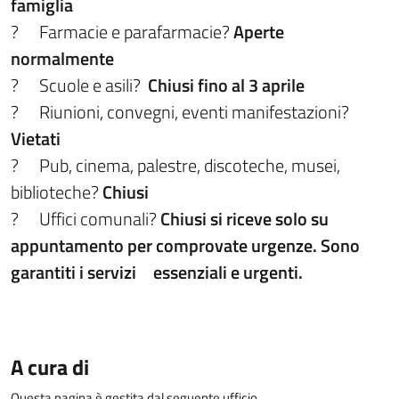
famiglia
?
Farmacie e parafarmacie?
Aperte
normalmente
?
Scuole e asili?
Chiusi fino al 3 aprile
?
Riunioni, convegni, eventi manifestazioni?
Vietati
?
Pub, cinema, palestre, discoteche, musei,
biblioteche?
Chiusi
?
Uffici comunali?
Chiusi si riceve solo su
appuntamento per comprovate urgenze. Sono
garantiti i servizi
essenziali e urgenti.
A cura di
Questa pagina è gestita dal seguente ufficio