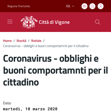
ITA
Regione Piemonte
Lingua attiva:
Città di Vigone
Home
/
Novità
/
Notizie
/
Coronavirus - obblighi e buoni comportamnti per il cittadino
Coronavirus - obblighi e
buoni comportamnti per il
cittadino
Dettagli del documento
Data:
martedì, 10 marzo 2020