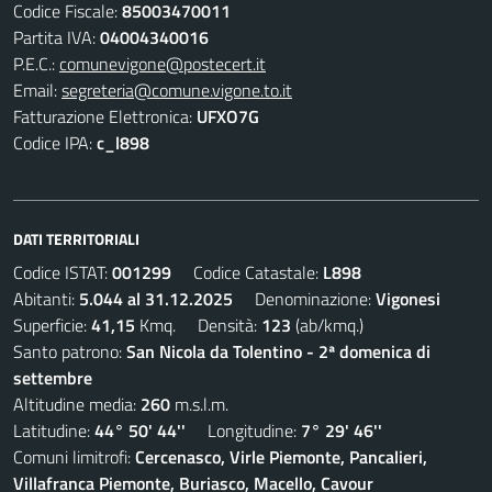
Codice Fiscale:
85003470011
Partita IVA:
04004340016
P.E.C.:
comunevigone@postecert.it
Email:
segreteria@comune.vigone.to.it
Fatturazione Elettronica:
UFXO7G
Codice IPA:
c_l898
DATI TERRITORIALI
Codice ISTAT:
001299
Codice Catastale:
L898
Abitanti:
5.044 al 31.12.2025
Denominazione:
Vigonesi
Superficie:
41,15
Kmq. Densità:
123
(ab/kmq.)
Santo patrono:
San Nicola da Tolentino - 2ª domenica di
settembre
Altitudine media:
260
m.s.l.m.
Latitudine:
44° 50' 44''
Longitudine:
7° 29' 46''
Comuni limitrofi:
Cercenasco, Virle Piemonte, Pancalieri,
Villafranca Piemonte, Buriasco, Macello, Cavour