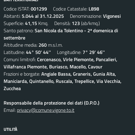
Codice ISTAT:
001299
Codice Catastale:
L898
Abitanti:
5.044 al 31.12.2025
Denominazione:
Vigonesi
Superficie:
41,15
Kmq. Densità:
123
(ab/kmq.)
Santo patrono:
San Nicola da Tolentino - 2ª domenica di
settembre
Altitudine media:
260
m.s.l.m.
Latitudine:
44° 50' 44''
Longitudine:
7° 29' 46''
Comuni limitrofi:
Cercenasco, Virle Piemonte, Pancalieri,
Villafranca Piemonte, Buriasco, Macello, Cavour
Frazioni e borgate:
Angiale Bassa, Graneris, Gunia Alta,
Maniciarda, Quintanello, Ruscala, Trepellice, Via Vecchia,
Zucchea
Responsabile della protezione dei dati (D.P.O.)
Email:
privacy@comune.vigone.to.it
UTILITÀ