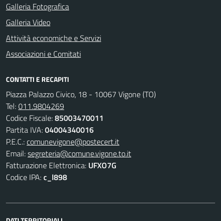
Galleria Fotografica
Galleria Video
Attività economiche e Servizi
Associazioni e Comitati
CONTATTI E RECAPITI
Piazza Palazzo Civico, 18 - 10067 Vigone (TO)
Tel:
011.9804269
Codice Fiscale:
85003470011
Partita IVA:
04004340016
P.E.C.:
comunevigone@postecert.it
Email:
segreteria@comune.vigone.to.it
Fatturazione Elettronica:
UFXO7G
Codice IPA:
c_l898
DATI TERRITORIALI