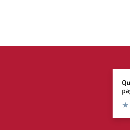
Qu
pa
Valut
Valu