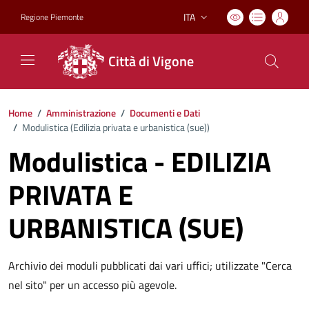
ITA
Regione Piemonte
Lingua attiva:
Città di Vigone
Home
/
Amministrazione
/
Documenti e Dati
/
Modulistica (
Edilizia privata e urbanistica (sue)
)
Modulistica - EDILIZIA
PRIVATA E
URBANISTICA (SUE)
Archivio dei moduli pubblicati dai vari uffici; utilizzate "Cerca
nel sito" per un accesso più agevole.