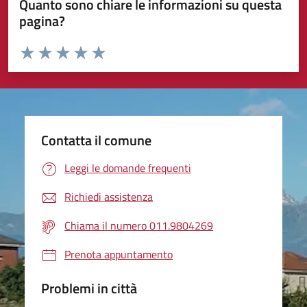
Quanto sono chiare le informazioni su questa
pagina?
Valuta da 1 a 5 stelle la pagina
Valuta 1 stelle su 5
Valuta 2 stelle su 5
Valuta 3 stelle su 5
Valuta 4 stelle su 5
Valuta 5 stelle su 5
Contatta il comune
Leggi le domande frequenti
Richiedi assistenza
Chiama il numero 011.9804269
Prenota appuntamento
Problemi in città