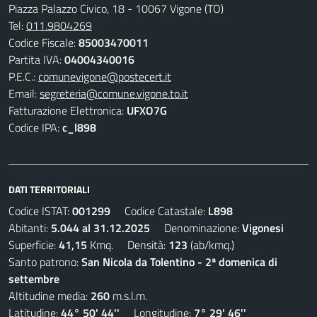
Piazza Palazzo Civico, 18 - 10067 Vigone (TO)
Tel:
011.9804269
Codice Fiscale:
85003470011
Partita IVA:
04004340016
P.E.C.:
comunevigone@postecert.it
Email:
segreteria@comune.vigone.to.it
Fatturazione Elettronica:
UFXO7G
Codice IPA:
c_l898
DATI TERRITORIALI
Codice ISTAT:
001299
Codice Catastale:
L898
Abitanti:
5.044 al 31.12.2025
Denominazione:
Vigonesi
Superficie:
41,15
Kmq. Densità:
123
(ab/kmq.)
Santo patrono:
San Nicola da Tolentino - 2ª domenica di
settembre
Altitudine media:
260
m.s.l.m.
Latitudine:
44° 50' 44''
Longitudine:
7° 29' 46''