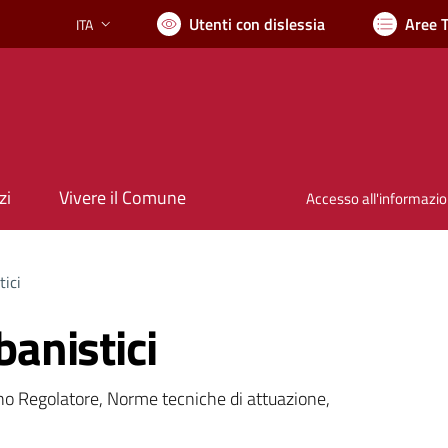
Utenti con dislessia
Aree 
ITA
Lingua attiva:
zi
Vivere il Comune
Accesso all'informazi
ici
anistici
ano Regolatore, Norme tecniche di attuazione,