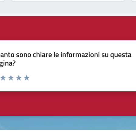
anto sono chiare le informazioni su questa
gina?
a da 1 a 5 stelle la pagina
ta 1 stelle su 5
Valuta 2 stelle su 5
Valuta 3 stelle su 5
Valuta 4 stelle su 5
Valuta 5 stelle su 5