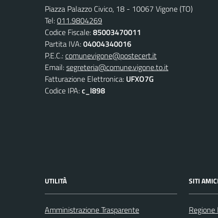
Piazza Palazzo Civico, 18 - 10067 Vigone (TO)
Tel:
011.9804269
Codice Fiscale:
85003470011
Partita IVA:
04004340016
P.E.C.:
comunevigone@postecert.it
Email:
segreteria@comune.vigone.to.it
Fatturazione Elettronica:
UFXO7G
Codice IPA:
c_l898
UTILITÀ
SITI AMIC
Amministrazione Trasparente
Regione