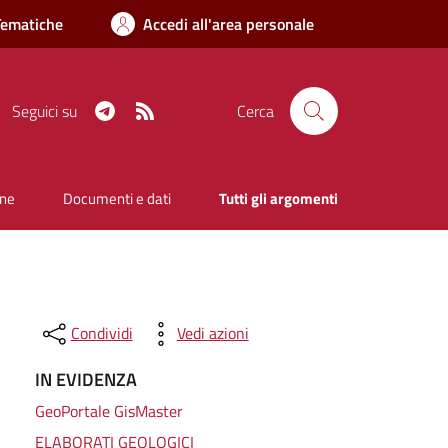
Tematiche
Accedi all'area personale
Telegram
RSS
Seguici su
Cerca
one
Documenti e dati
Tutti gli argomenti
Condividi
Vedi azioni
IN EVIDENZA
GeoPortale GisMaster
ELABORATI GEOLOGICI