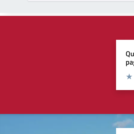
Qu
pa
Valut
Valu