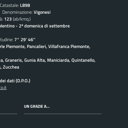
atastale:
L898
enominazione:
Vigonesi
à:
123
(ab/kmq.)
olentino - 2ª domenica di settembre
udine:
7° 29' 46''
rle Piemonte, Pancalieri, Villafranca Piemonte,
a, Graneris, Gunia Alta, Maniciarda, Quintanello,
a, Zucchea
ei dati (D.P.O.)
o.it
UN GRAZIE A...