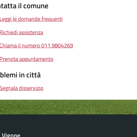
tatta il comune
Leggi le domande frequenti
Richiedi assistenza
Chiama il numero 011.9804269
Prenota appuntamento
blemi in città
Segnala disservizio
Vigone