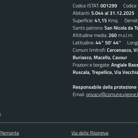
Codice ISTAT:
001299
Codice C
Abitanti:
5.044 al 31.12.2025
D
Superficie:
41,15
Kmq. Densit
Santo patrono:
San Nicola da T
Altitudine media:
260
m.s.l.m.
Latitudine:
44° 50' 44''
Longit
Comuni limitrofi:
Cercenasco, Vi
Buriasco, Macello, Cavour
Frazioni e borgate:
Angiale Bass
Ruscala, Trepellice, Via Vecchi
Responsabile della protezione d
Email:
privacy@comune.vigone.t
I
 Piemonte
Via delle Risorgive