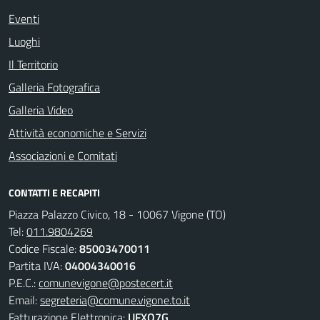
Eventi
Luoghi
Il Territorio
Galleria Fotografica
Galleria Video
Attività economiche e Servizi
Associazioni e Comitati
CONTATTI E RECAPITI
Piazza Palazzo Civico, 18 - 10067 Vigone (TO)
Tel:
011.9804269
Codice Fiscale:
85003470011
Partita IVA:
04004340016
P.E.C.:
comunevigone@postecert.it
Email:
segreteria@comune.vigone.to.it
Fatturazione Elettronica:
UFXO7G