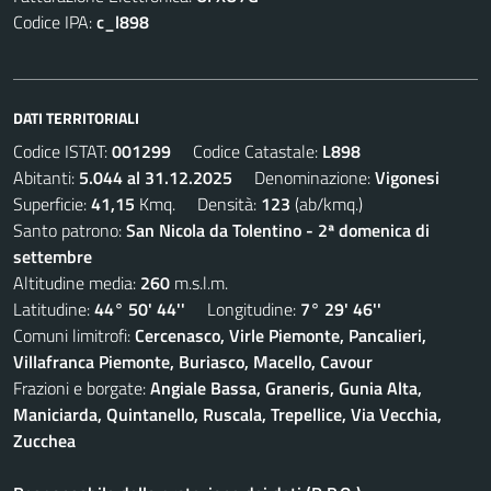
Codice IPA:
c_l898
DATI TERRITORIALI
Codice ISTAT:
001299
Codice Catastale:
L898
Abitanti:
5.044 al 31.12.2025
Denominazione:
Vigonesi
Superficie:
41,15
Kmq. Densità:
123
(ab/kmq.)
Santo patrono:
San Nicola da Tolentino - 2ª domenica di
settembre
Altitudine media:
260
m.s.l.m.
Latitudine:
44° 50' 44''
Longitudine:
7° 29' 46''
Comuni limitrofi:
Cercenasco, Virle Piemonte, Pancalieri,
Villafranca Piemonte, Buriasco, Macello, Cavour
Frazioni e borgate:
Angiale Bassa, Graneris, Gunia Alta,
Maniciarda, Quintanello, Ruscala, Trepellice, Via Vecchia,
Zucchea