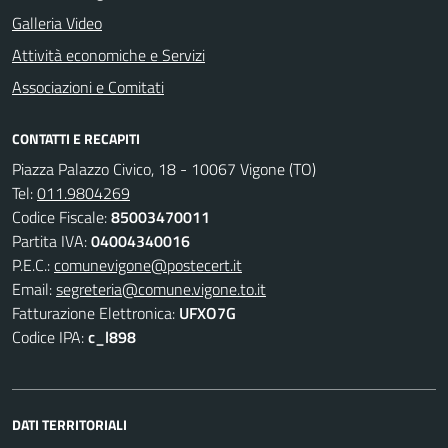
Galleria Video
Attività economiche e Servizi
Associazioni e Comitati
CONTATTI E RECAPITI
Piazza Palazzo Civico, 18 - 10067 Vigone (TO)
Tel:
011.9804269
Codice Fiscale:
85003470011
Partita IVA:
04004340016
P.E.C.:
comunevigone@postecert.it
Email:
segreteria@comune.vigone.to.it
Fatturazione Elettronica:
UFXO7G
Codice IPA:
c_l898
DATI TERRITORIALI