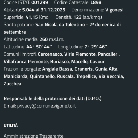
Codice ISTAT:
001299
Codice Catastale:
L898
Abitanti:
5.044 al 31.12.2025
Denominazione:
Vigonesi
Superficie:
41,15
Kmq. Densità:
123
(ab/kmq.)
Santo patrono:
San Nicola da Tolentino - 2ª domenica di
settembre
Altitudine media:
260
m.s.l.m.
Latitudine:
44° 50' 44''
Longitudine:
7° 29' 46''
Comuni limitrofi:
Cercenasco, Virle Piemonte, Pancalieri,
Villafranca Piemonte, Buriasco, Macello, Cavour
Frazioni e borgate:
Angiale Bassa, Graneris, Gunia Alta,
Maniciarda, Quintanello, Ruscala, Trepellice, Via Vecchia,
Zucchea
Responsabile della protezione dei dati (D.P.O.)
Email:
privacy@comune.vigone.to.it
UTILITÀ
Amministrazione Trasparente