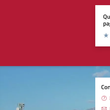
Qu
pa
Valut
Valu
Con