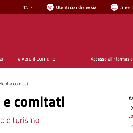
Utenti con dislessia
Aree 
ITA
Lingua attiva:
zi
Vivere il Comune
Accesso all'informazi
ioni e comitati
 e comitati
A
co
ro e turismo