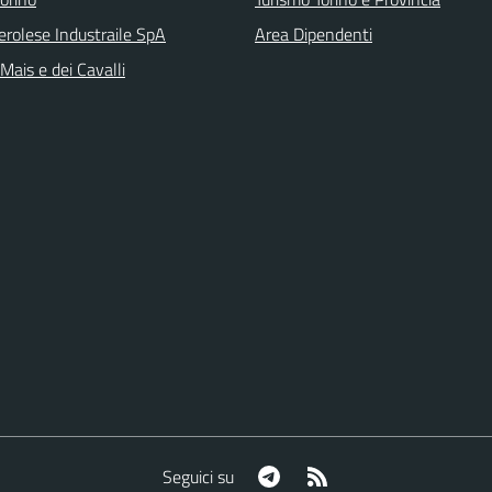
erolese Industraile SpA
Area Dipendenti
 Mais e dei Cavalli
Telegram
RSS
Seguici su