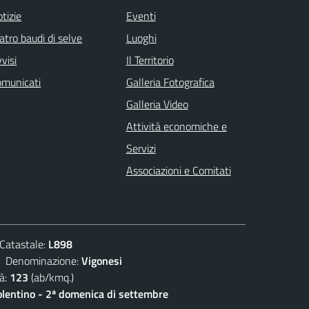
tizie
Eventi
atro baudi di selve
Luoghi
visi
Il Territorio
omunicati
Galleria Fotografica
Galleria Video
Attività economiche e
Servizi
Associazioni e Comitati
atastale:
L898
enominazione:
Vigonesi
à:
123
(ab/kmq.)
olentino - 2ª domenica di settembre