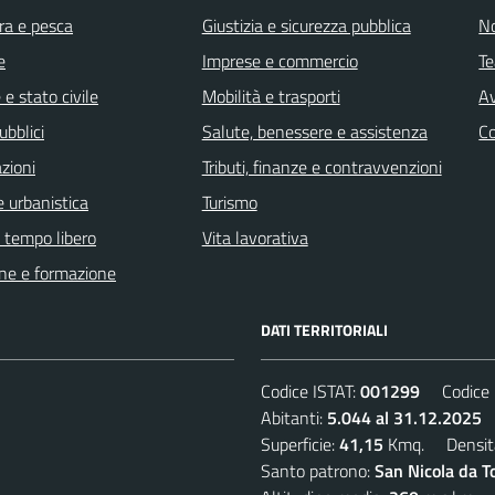
ra e pesca
Giustizia e sicurezza pubblica
No
e
Imprese e commercio
Te
e stato civile
Mobilità e trasporti
Av
ubblici
Salute, benessere e assistenza
C
zioni
Tributi, finanze e contravvenzioni
 urbanistica
Turismo
e tempo libero
Vita lavorativa
ne e formazione
DATI TERRITORIALI
Codice ISTAT:
001299
Codice C
Abitanti:
5.044 al 31.12.2025
D
Superficie:
41,15
Kmq. Densit
Santo patrono:
San Nicola da T