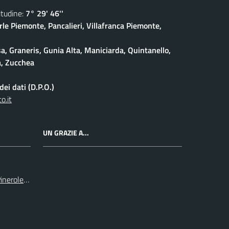
udine:
7° 29' 46''
rle Piemonte, Pancalieri, Villafranca Piemonte,
a, Graneris, Gunia Alta, Maniciarda, Quintanello,
a, Zucchea
ei dati (D.P.O.)
o.it
UN GRAZIE A...
inerolese