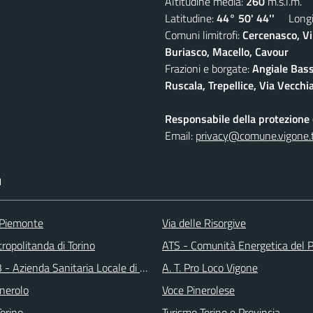
Altitudine media:
260
m.s.l.m.
Latitudine:
44° 50' 44''
Longit
Comuni limitrofi:
Cercenasco, Vi
Buriasco, Macello, Cavour
Frazioni e borgate:
Angiale Bass
Ruscala, Trepellice, Via Vecchi
Responsabile della protezione d
Email:
privacy@comune.vigone.t
I
 Piemonte
Via delle Risorgive
ropolitanda di Torino
ATS - Comunità Energetica del P
 - Azienda Sanitaria Locale di Collegno e Pinerolo
A. T. Pro Loco Vigone
inerolo
Voce Pinerolese
Torino
Turismo Torino e Provincia