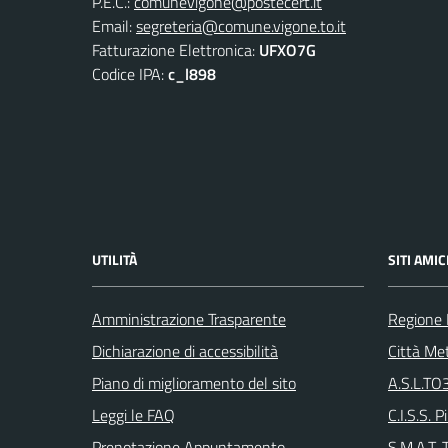
P.E.C.:
comunevigone@postecert.it
Email:
segreteria@comune.vigone.to.it
Fatturazione Elettronica:
UFXO7G
Codice IPA:
c_l898
UTILITÀ
SITI AMIC
Amministrazione Trasparente
Regione
Dichiarazione di accessibilità
Città Met
Piano di miglioramento del sito
A.S.L.TO3
Leggi le FAQ
C.I.S.S. P
Prenotazione Appuntamento
S.M.A.T. 