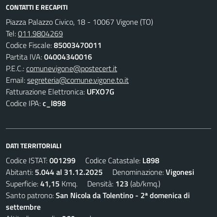
CONTATTI E RECAPITI
Piazza Palazzo Civico, 18 - 10067 Vigone (TO)
Tel:
011.9804269
Codice Fiscale:
85003470011
Partita IVA:
04004340016
P.E.C.:
comunevigone@postecert.it
Email:
segreteria@comune.vigone.to.it
Fatturazione Elettronica:
UFXO7G
Codice IPA:
c_l898
DATI TERRITORIALI
Codice ISTAT:
001299
Codice Catastale:
L898
Abitanti:
5.044 al 31.12.2025
Denominazione:
Vigonesi
Superficie:
41,15
Kmq. Densità:
123
(ab/kmq.)
Santo patrono:
San Nicola da Tolentino - 2ª domenica di
settembre