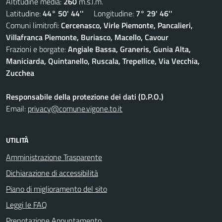
Altitudine media:
260
m.s.l.m.
Latitudine:
44° 50' 44''
Longitudine:
7° 29' 46''
Comuni limitrofi:
Cercenasco, Virle Piemonte, Pancalieri,
Villafranca Piemonte, Buriasco, Macello, Cavour
Frazioni e borgate:
Angiale Bassa, Graneris, Gunia Alta,
Maniciarda, Quintanello, Ruscala, Trepellice, Via Vecchia,
Zucchea
Responsabile della protezione dei dati (D.P.O.)
Email:
privacy@comune.vigone.to.it
UTILITÀ
Amministrazione Trasparente
Dichiarazione di accessibilità
Piano di miglioramento del sito
Leggi le FAQ
Prenotazione Appuntamento