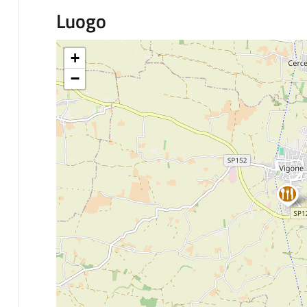
Luogo
+
−