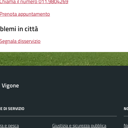
Chiama il numero 011.9804269
Prenota appuntamento
blemi in città
Segnala disservizio
Vigone
E DI SERVIZIO
N
ra e pesca
Giustizia e sicurezza pubblica
No