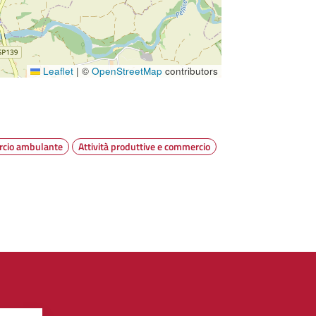
Leaflet
|
©
OpenStreetMap
contributors
cio ambulante
Attività produttive e commercio