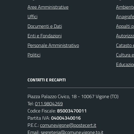
Aree Amministrative
Ambient
Uffici
Anagrafe 
Documenti e Dati
Appalti p
Enti e Fondazioni
Autorizza
Personale Amministrativo
Catasto e
Politici
Cultura 
Educazio
CONTATTI E RECAPITI
Piazza Palazzo Civico, 18 - 10067 Vigone (TO)
Tel:
011.9804269
Codice Fiscale:
85003470011
Partita IVA:
04004340016
P.E.C.:
comunevigone@postecert.it
Email:
segreteria@comune.vigone.to.it