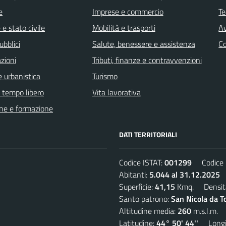
e
Imprese e commercio
Te
e stato civile
Mobilità e trasporti
Av
ubblici
Salute, benessere e assistenza
C
zioni
Tributi, finanze e contravvenzioni
 urbanistica
Turismo
e tempo libero
Vita lavorativa
ne e formazione
DATI TERRITORIALI
Codice ISTAT:
001299
Codice C
Abitanti:
5.044 al 31.12.2025
D
Superficie:
41,15
Kmq. Densit
Santo patrono:
San Nicola da T
Altitudine media:
260
m.s.l.m.
Latitudine:
44° 50' 44''
Longit