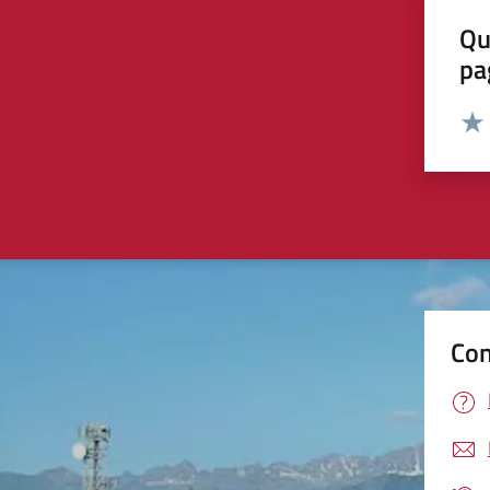
Qu
pa
Valut
Valu
Con