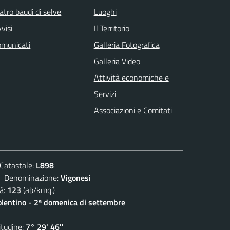
atro baudi di selve
Luoghi
visi
Il Territorio
omunicati
Galleria Fotografica
Galleria Video
Attività economiche e
Servizi
Associazioni e Comitati
atastale:
L898
enominazione:
Vigonesi
à:
123
(ab/kmq.)
olentino - 2ª domenica di settembre
udine:
7° 29' 46''