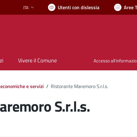
Utenti con dislessia
Aree 
ITA
Lingua attiva:
zi
Vivere il Comune
Accesso all'informazi
 economiche e servizi
/
Ristorante Maremoro S.r.l.s.
remoro S.r.l.s.
ocumento