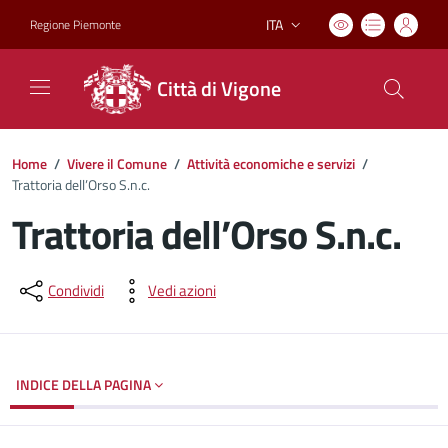
ITA
Regione Piemonte
Lingua attiva:
Città di Vigone
Home
/
Vivere il Comune
/
Attività economiche e servizi
/
Trattoria dell’Orso S.n.c.
Trattoria dell’Orso S.n.c.
Dettagli del documento
Condividi
Vedi azioni
INDICE DELLA PAGINA