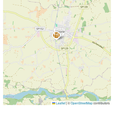
Leaflet
|
©
OpenStreetMap
contributors