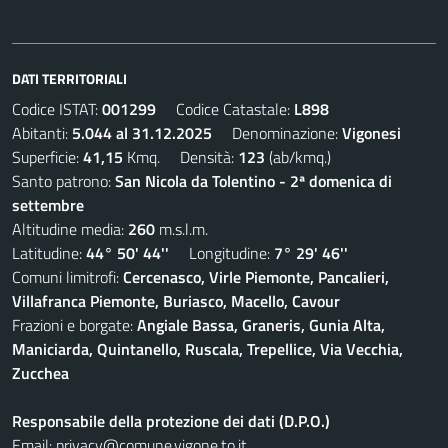
DATI TERRITORIALI
Codice ISTAT:
001299
Codice Catastale:
L898
Abitanti:
5.044 al 31.12.2025
Denominazione:
Vigonesi
Superficie:
41,15
Kmq. Densità:
123
(ab/kmq.)
Santo patrono:
San Nicola da Tolentino - 2ª domenica di
settembre
Altitudine media:
260
m.s.l.m.
Latitudine:
44° 50' 44''
Longitudine:
7° 29' 46''
Comuni limitrofi:
Cercenasco, Virle Piemonte, Pancalieri,
Villafranca Piemonte, Buriasco, Macello, Cavour
Frazioni e borgate:
Angiale Bassa, Graneris, Gunia Alta,
Maniciarda, Quintanello, Ruscala, Trepellice, Via Vecchia,
Zucchea
Responsabile della protezione dei dati (D.P.O.)
Email:
privacy@comune.vigone.to.it