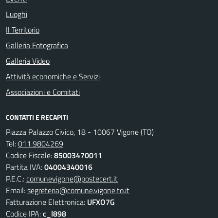
Luoghi
Il Territorio
Galleria Fotografica
Galleria Video
Attività economiche e Servizi
Associazioni e Comitati
CONTATTI E RECAPITI
Piazza Palazzo Civico, 18 - 10067 Vigone (TO)
Tel:
011.9804269
Codice Fiscale:
85003470011
Partita IVA:
04004340016
P.E.C.:
comunevigone@postecert.it
Email:
segreteria@comune.vigone.to.it
Fatturazione Elettronica:
UFXO7G
Codice IPA:
c_l898