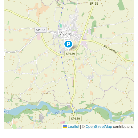
Leaflet
|
©
OpenStreetMap
contributors