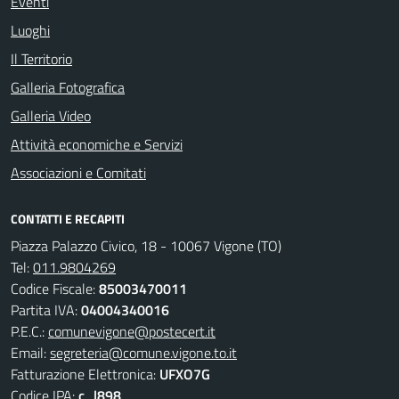
Eventi
Luoghi
Il Territorio
Galleria Fotografica
Galleria Video
Attività economiche e Servizi
Associazioni e Comitati
CONTATTI E RECAPITI
Piazza Palazzo Civico, 18 - 10067 Vigone (TO)
Tel:
011.9804269
Codice Fiscale:
85003470011
Partita IVA:
04004340016
P.E.C.:
comunevigone@postecert.it
Email:
segreteria@comune.vigone.to.it
Fatturazione Elettronica:
UFXO7G
Codice IPA:
c_l898