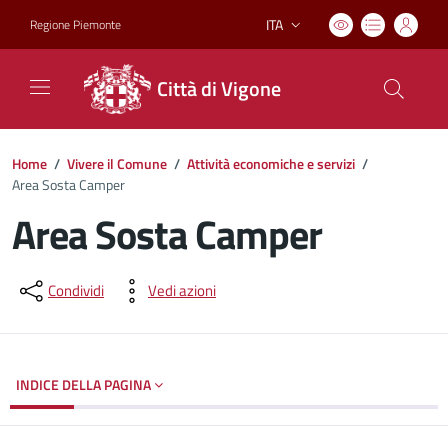
ITA
Regione Piemonte
Lingua attiva:
Città di Vigone
Home
/
Vivere il Comune
/
Attività economiche e servizi
/
Area Sosta Camper
Area Sosta Camper
Dettagli del documento
Condividi
Vedi azioni
INDICE DELLA PAGINA