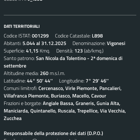
DATI TERRITORIALI
Codice ISTAT:
001299
Codice Catastale:
L898
Abitanti:
5.044 al 31.12.2025
Denominazione:
Vigonesi
Superficie:
41,15
Kmq. Densità:
123
(ab/kmq.)
Santo patrono:
San Nicola da Tolentino - 2ª domenica di
settembre
Altitudine media:
260
m.s.l.m.
Latitudine:
44° 50' 44''
Longitudine:
7° 29' 46''
Comuni limitrofi:
Cercenasco, Virle Piemonte, Pancalieri,
Villafranca Piemonte, Buriasco, Macello, Cavour
Frazioni e borgate:
Angiale Bassa, Graneris, Gunia Alta,
Maniciarda, Quintanello, Ruscala, Trepellice, Via Vecchia,
Zucchea
Responsabile della protezione dei dati (D.P.O.)