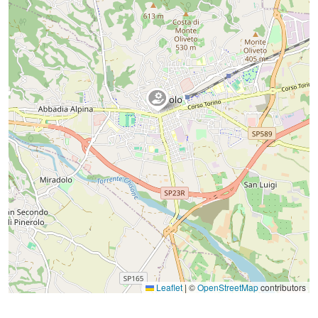
Leaflet
|
©
OpenStreetMap
contributors