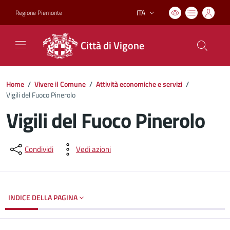
ITA
Regione Piemonte
Lingua attiva:
Città di Vigone
Home
/
Vivere il Comune
/
Attività economiche e servizi
/
Vigili del Fuoco Pinerolo
Vigili del Fuoco Pinerolo
Dettagli del documento
Condividi
Vedi azioni
INDICE DELLA PAGINA