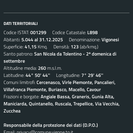
DATI TERRITORIALI
Codice ISTAT:
001299
Codice Catastale:
L898
Abitanti:
5.044 al 31.12.2025
Denominazione:
Vigonesi
Superficie:
41,15
Kmq. Densità:
123
(ab/kmq.)
Santo patrono:
San Nicola da Tolentino - 2ª domenica di
settembre
Altitudine media:
260
m.s.l.m.
Latitudine:
44° 50' 44''
Longitudine:
7° 29' 46''
Comuni limitrofi:
Cercenasco, Virle Piemonte, Pancalieri,
Villafranca Piemonte, Buriasco, Macello, Cavour
Frazioni e borgate:
Angiale Bassa, Graneris, Gunia Alta,
Maniciarda, Quintanello, Ruscala, Trepellice, Via Vecchia,
Zucchea
Responsabile della protezione dei dati (D.P.O.)
Email:
privacy@comune.vigone.to.it