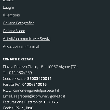
Luoghi
Il Territorio
Galleria Fotografica
Galleria Video
Attività economiche e Servizi
Associazioni e Comitati
CONTATTI E RECAPITI
Piazza Palazzo Civico, 18 - 10067 Vigone (TO)
Tel:
011.9804269
Codice Fiscale:
85003470011
Partita IVA:
04004340016
P.E.C.:
comunevigone@postecert.it
Email:
segreteria@comune.vigone.to.it
Fatturazione Elettronica:
UFXO7G
Codice IPA:
c_l898