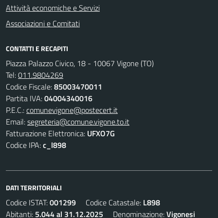
Attività economiche e Servizi
Associazioni e Comitati
CONTATTI E RECAPITI
Piazza Palazzo Civico, 18 - 10067 Vigone (TO)
Tel:
011.9804269
Codice Fiscale:
85003470011
Partita IVA:
04004340016
P.E.C.:
comunevigone@postecert.it
Email:
segreteria@comune.vigone.to.it
Fatturazione Elettronica:
UFXO7G
Codice IPA:
c_l898
DATI TERRITORIALI
Codice ISTAT:
001299
Codice Catastale:
L898
Abitanti:
5.044 al 31.12.2025
Denominazione:
Vigonesi