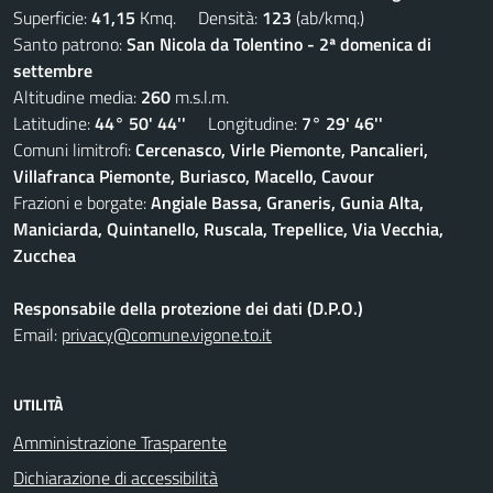
Superficie:
41,15
Kmq. Densità:
123
(ab/kmq.)
Santo patrono:
San Nicola da Tolentino - 2ª domenica di
settembre
Altitudine media:
260
m.s.l.m.
Latitudine:
44° 50' 44''
Longitudine:
7° 29' 46''
Comuni limitrofi:
Cercenasco, Virle Piemonte, Pancalieri,
Villafranca Piemonte, Buriasco, Macello, Cavour
Frazioni e borgate:
Angiale Bassa, Graneris, Gunia Alta,
Maniciarda, Quintanello, Ruscala, Trepellice, Via Vecchia,
Zucchea
Responsabile della protezione dei dati (D.P.O.)
Email:
privacy@comune.vigone.to.it
UTILITÀ
Amministrazione Trasparente
Dichiarazione di accessibilità