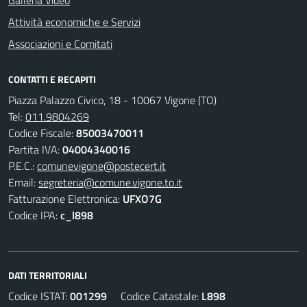
Galleria Video
Attività economiche e Servizi
Associazioni e Comitati
CONTATTI E RECAPITI
Piazza Palazzo Civico, 18 - 10067 Vigone (TO)
Tel:
011.9804269
Codice Fiscale:
85003470011
Partita IVA:
04004340016
P.E.C.:
comunevigone@postecert.it
Email:
segreteria@comune.vigone.to.it
Fatturazione Elettronica:
UFXO7G
Codice IPA:
c_l898
DATI TERRITORIALI
Codice ISTAT:
001299
Codice Catastale:
L898