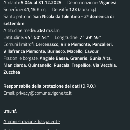
Abitanti:
5.044 al 31.12.2025
Denominazione:
Vigonesi
Superficie:
41,15
Kmq. Densità:
123
(ab/kmq.)
Santo patrono:
San Nicola da Tolentino - 2ª domenica di
settembre
Altitudine media:
260
m.s.l.m.
Latitudine:
44° 50' 44''
Longitudine:
7° 29' 46''
Comuni limitrofi:
Cercenasco, Virle Piemonte, Pancalieri,
Villafranca Piemonte, Buriasco, Macello, Cavour
Frazioni e borgate:
Angiale Bassa, Graneris, Gunia Alta,
Maniciarda, Quintanello, Ruscala, Trepellice, Via Vecchia,
Zucchea
Responsabile della protezione dei dati (D.P.O.)
Email:
privacy@comune.vigone.to.it
UTILITÀ
Amministrazione Trasparente