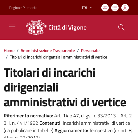
ITA
Regione Piemonte
Lingua attiva:
Città di Vigone
Home
/
Amministrazione Trasparente
/
Personale
/
Titolari di incarichi dirigenziali amministrativi di vertice
Titolari di incarichi
dirigenziali
amministrativi di vertice
Riferimento normativo:
Art. 14 e 47, d.lgs. n. 33/2013 - Art. 2-
3, l. n. 441/1982
Contenuti:
Incarichi amministrativi di vertice
(da pubblicare in tabelle)
Aggiornamento:
Tempestivo (ex art. 8,
d.lgs. n. 33/2013)