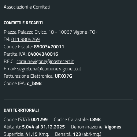
Associazioni e Comitati
CONTATTI E RECAPITI
Piazza Palazzo Civico, 18 - 10067 Vigone (TO)
Tel:
011.9804269
Codice Fiscale:
85003470011
Partita IVA:
04004340016
P.E.C.:
comunevigone@postecert.it
Email:
segreteria@comune.vigone.to.it
Fatturazione Elettronica:
UFXO7G
Codice IPA:
c_l898
DATI TERRITORIALI
Codice ISTAT:
001299
Codice Catastale:
L898
Abitanti:
5.044 al 31.12.2025
Denominazione:
Vigonesi
Superficie:
41,15
Kmq. Densità:
123
(ab/kmq.)