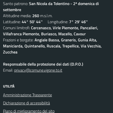
Santo patrono:
San Nicola da Tolentino - 2ª domenica di
settembre
Altitudine media:
260
m.s.l.m.
Latitudine:
44° 50' 44''
Longitudine:
7° 29' 46''
Comuni limitrofi:
Cercenasco, Virle Piemonte, Pancalieri,
Villafranca Piemonte, Buriasco, Macello, Cavour
Frazioni e borgate:
Angiale Bassa, Graneris, Gunia Alta,
Maniciarda, Quintanello, Ruscala, Trepellice, Via Vecchia,
Zucchea
Responsabile della protezione dei dati (D.P.O.)
Email:
privacy@comune.vigone.to.it
UTILITÀ
Amministrazione Trasparente
Dichiarazione di accessibilità
Piano di miglioramento del sito