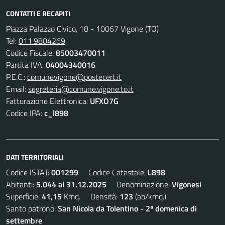
CONTATTI E RECAPITI
Piazza Palazzo Civico, 18 - 10067 Vigone (TO)
Tel:
011.9804269
Codice Fiscale:
85003470011
Partita IVA:
04004340016
P.E.C.:
comunevigone@postecert.it
Email:
segreteria@comune.vigone.to.it
Fatturazione Elettronica:
UFXO7G
Codice IPA:
c_l898
DATI TERRITORIALI
Codice ISTAT:
001299
Codice Catastale:
L898
Abitanti:
5.044 al 31.12.2025
Denominazione:
Vigonesi
Superficie:
41,15
Kmq. Densità:
123
(ab/kmq.)
Santo patrono:
San Nicola da Tolentino - 2ª domenica di
settembre