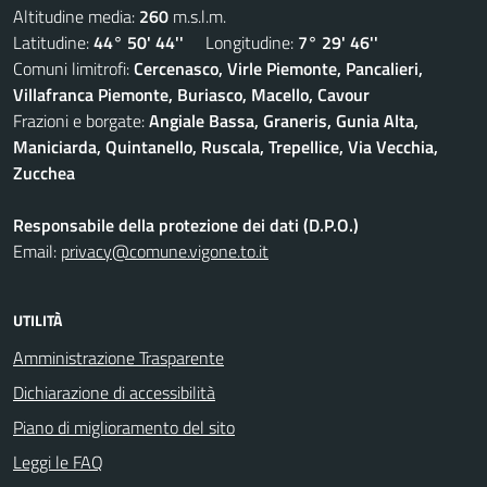
Altitudine media:
260
m.s.l.m.
Latitudine:
44° 50' 44''
Longitudine:
7° 29' 46''
Comuni limitrofi:
Cercenasco, Virle Piemonte, Pancalieri,
Villafranca Piemonte, Buriasco, Macello, Cavour
Frazioni e borgate:
Angiale Bassa, Graneris, Gunia Alta,
Maniciarda, Quintanello, Ruscala, Trepellice, Via Vecchia,
Zucchea
Responsabile della protezione dei dati (D.P.O.)
Email:
privacy@comune.vigone.to.it
UTILITÀ
Amministrazione Trasparente
Dichiarazione di accessibilità
Piano di miglioramento del sito
Leggi le FAQ