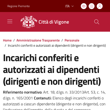
ITA
Regione Piemonte
Lingua attiva:
Città di Vigone
Home
/
Amministrazione Trasparente
/
Personale
/
Incarichi conferiti e autorizzati ai dipendenti (dirigenti e non dirigenti)
Incarichi conferiti e
autorizzati ai dipendenti
(dirigenti e non dirigenti)
Riferimento normativo:
Art. 18, d.lgs. n. 33/2013Art. 53, c. 14,
d.lgs. n. 165/2001
Contenuti:
Elenco degli incarichi conferiti o
autorizzati a ciascun dipendente (dirigente e non dirigente), con
l'indicazione dell'oggetto, della durata e del compenso